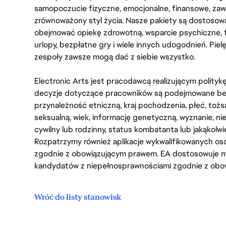
samopoczucie fizyczne, emocjonalne, finansowe, zaw
zrównoważony styl życia. Nasze pakiety są dostosow
obejmować opiekę zdrowotną, wsparcie psychiczne, 
urlopy, bezpłatne gry i wiele innych udogodnień. Pie
zespoły zawsze mogą dać z siebie wszystko.
Electronic Arts jest pracodawcą realizującym polity
decyzje dotyczące pracowników są podejmowane bez 
przynależność etniczną, kraj pochodzenia, płeć, tożs
seksualną, wiek, informację genetyczną, wyznanie, n
cywilny lub rodzinny, status kombatanta lub jakąkolw
Rozpatrzymy również aplikacje wykwalifikowanych 
zgodnie z obowiązującym prawem. EA dostosowuje mi
kandydatów z niepełnosprawnościami zgodnie z obo
Wróć do listy stanowisk