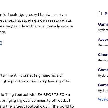
Po
ie, inspirując graczy i fanów na całym
łeczności łączącej się z całą resztą świata.
Game 
ektywy są mile widziane, a pomysły zawsze
Hydera
grę.
C
Buchar
Cinem
Buchar
Game 
rtainment – connecting hundreds of 
Hydera
ugh a portfolio of industry-leading video 
Game 
Hydera
edefining football with EA SPORTS FC - a 
Wyświ
bringing a global community of football 
g the largest football club in the world to 