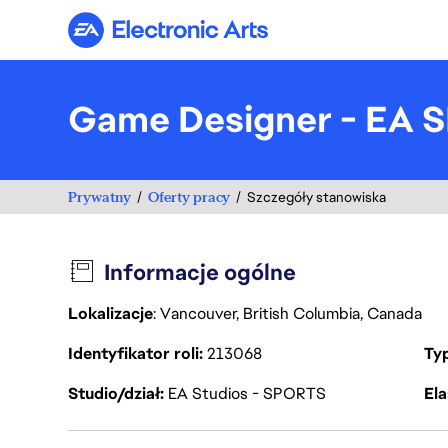
Electronic Arts
Game Designer - EA
Prywatny
Oferty pracy
Szczegóły stanowiska
Informacje ogólne
Lokalizacje
: Vancouver, British Columbia, Canada
Identyfikator roli
213068
Ty
Studio/dział
EA Studios - SPORTS
Ela