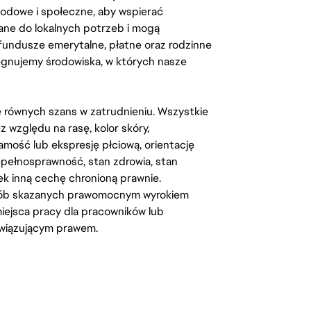
odowe i społeczne, aby wspierać
ane do lokalnych potrzeb i mogą
fundusze emerytalne, płatne oraz rodzinne
lęgnujemy środowiska, w których nasze
kę równych szans w zatrudnieniu. Wszystkie
względu na rasę, kolor skóry,
amość lub ekspresję płciową, orientację
iepełnosprawność, stan zdrowia, stan
iek inną cechę chronioną prawnie.
osób skazanych prawomocnym wyrokiem
ejsca pracy dla pracowników lub
wiązującym prawem.