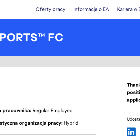
Oferty pracy
Informacje o EA
Kariera w
 SPORTS™ FC
Thank
posit
appli
p pracownika
Regular Employee
Udostę
styczna organizacja pracy
Hybrid