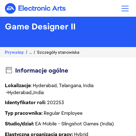
Electronic Arts
Game Designer II
Prywatny
...
Szczegóły stanowiska
Informacje ogólne
Lokalizacje
: Hyderabad, Telangana, India
Hyderabad
India
Identyfikator roli
202253
Typ pracownika
Regular Employee
Studio/dział
EA Mobile - Slingshot Games (India)
Elastyczna organizacja pracy
Hybrid