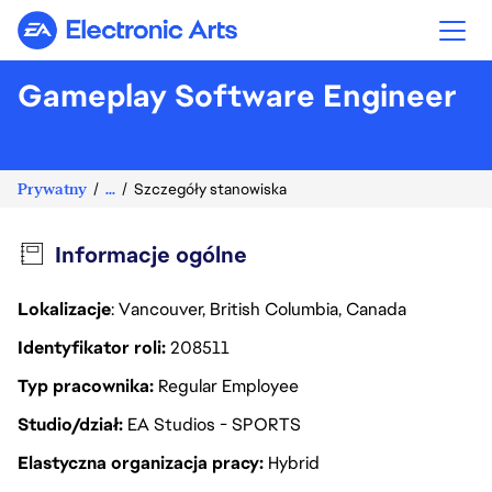
Electronic Arts
Gameplay Software Engineer
Prywatny
...
Szczegóły stanowiska
Informacje ogólne
Lokalizacje
: Vancouver, British Columbia, Canada
Identyfikator roli
208511
Typ pracownika
Regular Employee
Studio/dział
EA Studios - SPORTS
Elastyczna organizacja pracy
Hybrid