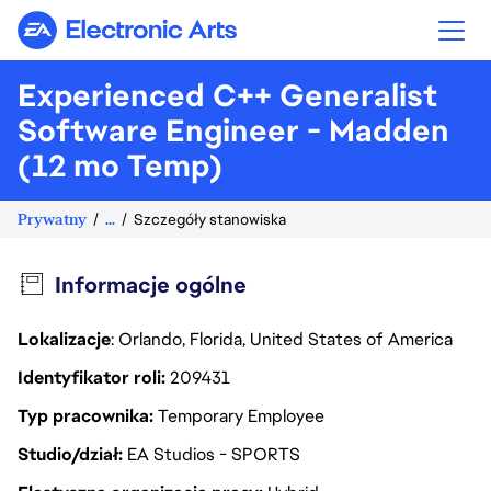
Electronic Arts
Experienced C++ Generalist
Software Engineer - Madden
(12 mo Temp)
Prywatny
...
Szczegóły stanowiska
Informacje ogólne
Lokalizacje
: Orlando, Florida, United States of America
Identyfikator roli
209431
Typ pracownika
Temporary Employee
Studio/dział
EA Studios - SPORTS