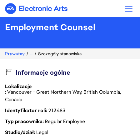
Electronic Arts
Employment Counsel
Prywatny
...
Szczegóły stanowiska
Informacje ogólne
Lokalizacje
: Vancouver - Great Northern Way, British Columbia,
Canada
Identyfikator roli
213483
Typ pracownika
Regular Employee
Studio/dział
Legal