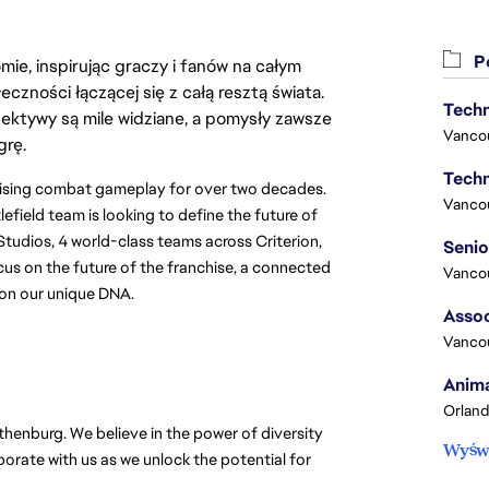
Po
ie, inspirując graczy i fanów na całym
łeczności łączącej się z całą resztą świata.
Techn
ektywy są mile widziane, a pomysły zawsze
Vanco
grę.
Techn
omising combat gameplay for over two decades.
Vanco
tlefield team is looking to define the future of
Studios, 4 world-class teams across Criterion,
us on the future of the franchise, a connected
Vanco
t on our unique DNA.
Assoc
Vanco
Anima
Orland
thenburg. We believe in the power of diversity
Wyświ
rate with us as we unlock the potential for