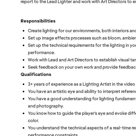
report to the Lead Lighter and work with Art Directors to 
Responsibilities
Create lighting for our environments, both interiors and
Set up image effects processes such as bloom, ambient
Set up the technical requirements for the lighting in 
performance.
Work with Lead and Art Directors to establish visual ta
Seek feedback on your own work and provide feedback 
Qualifications
3+ years of experience as a Lighting Artist in the vide
You have an artistic eye and ability to interpret refere
You have a good understanding for lighting fundament
and photography.
You know how to guide the player's eye and evoke diff
color.
You understand the technical aspects of a real-time re
performance constraints.