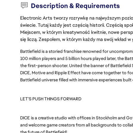
Description & Requirements
Electronic Arts tworzy rozrywkę na najwyższym poziom
świecie. Tutaj każdy jest częścią historii. Częścią spo
Miejscem, w którym kreatywność kwitnie, nowe persp
się liczą. Zespołem, w którym każdy ma swój wkład w 
Battlefield is a storied franchise renowned for uncompr
100 million players and 5 billion hours played later, the Bat
the first-person shooter. United the banner of Battlefield 
DICE, Motive and Ripple Effect have come together to foc
Battlefield universe filled with immersive experiences buil
LET’S PUSH THINGS FORWARD
DICE is a creative studio with offices in Stockholm and Go
and welcome game creators from all backgrounds to collabo
the future of Battlefield!