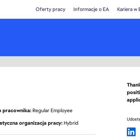
Oferty pracy
Informacje o EA
Kariera w
Thank
posit
appli
p pracownika
Regular Employee
Udostę
styczna organizacja pracy
Hybrid