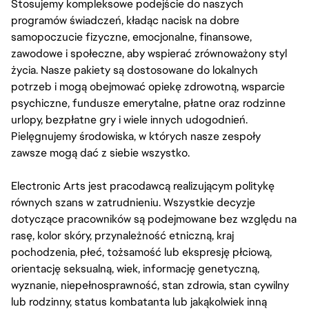
Stosujemy kompleksowe podejście do naszych
programów świadczeń, kładąc nacisk na dobre
samopoczucie fizyczne, emocjonalne, finansowe,
zawodowe i społeczne, aby wspierać zrównoważony styl
życia. Nasze pakiety są dostosowane do lokalnych
potrzeb i mogą obejmować opiekę zdrowotną, wsparcie
psychiczne, fundusze emerytalne, płatne oraz rodzinne
urlopy, bezpłatne gry i wiele innych udogodnień.
Pielęgnujemy środowiska, w których nasze zespoły
zawsze mogą dać z siebie wszystko.
Electronic Arts jest pracodawcą realizującym politykę
równych szans w zatrudnieniu. Wszystkie decyzje
dotyczące pracowników są podejmowane bez względu na
rasę, kolor skóry, przynależność etniczną, kraj
pochodzenia, płeć, tożsamość lub ekspresję płciową,
orientację seksualną, wiek, informację genetyczną,
wyznanie, niepełnosprawność, stan zdrowia, stan cywilny
lub rodzinny, status kombatanta lub jakąkolwiek inną