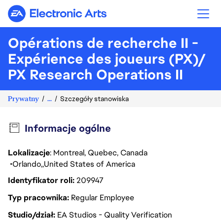
Electronic Arts
Opérations de recherche II -
Expérience des joueurs (PX)/
PX Research Operations II
Prywatny
...
Szczegóły stanowiska
Informacje ogólne
Lokalizacje
: Montreal, Quebec, Canada
Orlando
United States of America
Identyfikator roli
209947
Typ pracownika
Regular Employee
Studio/dział
EA Studios - Quality Verification