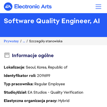
Electronic Arts
Software Quality Engineer, AI
Prywatny
...
Szczegóły stanowiska
Informacje ogólne
Lokalizacje
: Seoul, Korea, Republic of
Identyfikator roli
209699
Typ pracownika
Regular Employee
Studio/dział
EA Studios - Quality Verification
Elastyczna organizacja pracy
Hybrid