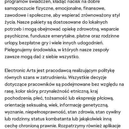
programów świadczeń, kładąc nacisk na dobre
samopoczucie fizyczne, emocjonalne, finansowe,
zawodowe i społeczne, aby wspierać zrównoważony styl
życia. Nasze pakiety są dostosowane do lokalnych
potrzeb i mogą obejmować opiekę zdrowotną, wsparcie
psychiczne, fundusze emerytalne, płatne oraz rodzinne
urlopy, bezpłatne gry i wiele innych udogodnień.
Pielęgnujemy środowiska, w których nasze zespoły
zawsze mogą dać z siebie wszystko.
Electronic Arts jest pracodawcą realizującym politykę
równych szans w zatrudnieniu. Wszystkie decyzje
dotyczące pracowników są podejmowane bez względu na
rasę, kolor skóry, przynależność etniczną, kraj
pochodzenia, płeć, tożsamość lub ekspresję płciową,
orientację seksualną, wiek, informację genetyczną,
wyznanie, niepełnosprawność, stan zdrowia, stan cywilny
lub rodzinny, status kombatanta lub jakąkolwiek inną
cechę chronioną prawnie. Rozpatrzymy również aplikacje