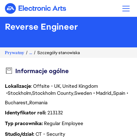
Electronic Arts
Reverse Engineer
Prywatny
...
Szczegóły stanowiska
Informacje ogólne
Lokalizacje
: Offsite - UK, United Kingdom
Stockholm
Stockholm County
Sweden
Madrid
Spain
Bucharest
Romania
Identyfikator roli
213132
Typ pracownika
Regular Employee
Studio/dział
CT - Security