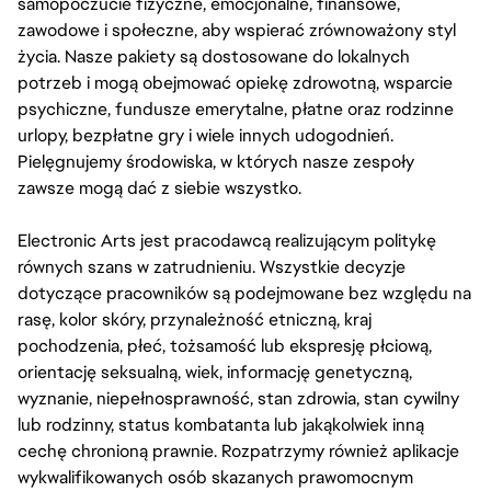
samopoczucie fizyczne, emocjonalne, finansowe,
zawodowe i społeczne, aby wspierać zrównoważony styl
życia. Nasze pakiety są dostosowane do lokalnych
potrzeb i mogą obejmować opiekę zdrowotną, wsparcie
psychiczne, fundusze emerytalne, płatne oraz rodzinne
urlopy, bezpłatne gry i wiele innych udogodnień.
Pielęgnujemy środowiska, w których nasze zespoły
zawsze mogą dać z siebie wszystko.
Electronic Arts jest pracodawcą realizującym politykę
równych szans w zatrudnieniu. Wszystkie decyzje
dotyczące pracowników są podejmowane bez względu na
rasę, kolor skóry, przynależność etniczną, kraj
pochodzenia, płeć, tożsamość lub ekspresję płciową,
orientację seksualną, wiek, informację genetyczną,
wyznanie, niepełnosprawność, stan zdrowia, stan cywilny
lub rodzinny, status kombatanta lub jakąkolwiek inną
cechę chronioną prawnie. Rozpatrzymy również aplikacje
wykwalifikowanych osób skazanych prawomocnym