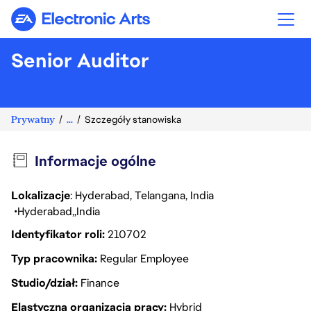
Electronic Arts
Senior Auditor
Prywatny
...
Szczegóły stanowiska
Informacje ogólne
Lokalizacje
: Hyderabad, Telangana, India
Hyderabad
India
Identyfikator roli
210702
Typ pracownika
Regular Employee
Studio/dział
Finance
Elastyczna organizacja pracy
Hybrid