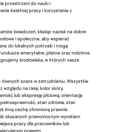
 przestrzeni do nauki i
ia świetnej pracy i korzystania z
amów świadczeń, kładąc nacisk na dobre
odowe i społeczne, aby wspierać
ane do lokalnych potrzeb i mogą
fundusze emerytalne, płatne oraz rodzinne
lęgnujemy środowiska, w których nasze
kę równych szans w zatrudnieniu. Wszystkie
względu na rasę, kolor skóry,
amość lub ekspresję płciową, orientację
iepełnosprawność, stan zdrowia, stan
iek inną cechę chronioną prawnie.
osób skazanych prawomocnym wyrokiem
ejsca pracy dla pracowników lub
wiązującym prawem.