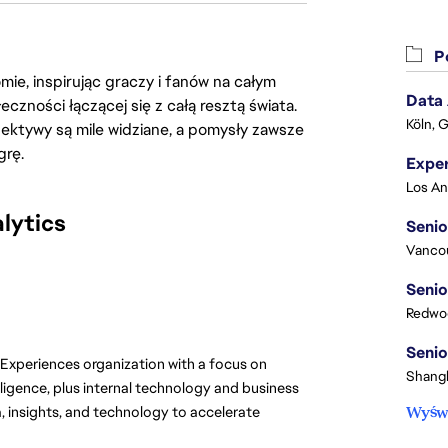
Po
ie, inspirując graczy i fanów na całym
Data
łeczności łączącej się z całą resztą świata.
Köln, 
ektywy są mile widziane, a pomysły zawsze
grę.
lytics
Senio
Vanco
Senio
Redwoo
Senio
Experiences organization with a focus on 
Shangh
ligence, plus internal technology and business 
 insights, and technology to accelerate 
Wyświ