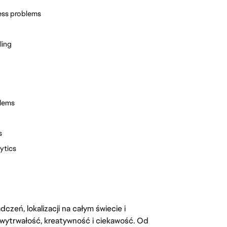
ess problems
ling
blems
s
ytics
zeń, lokalizacji na całym świecie i
, wytrwałość, kreatywność i ciekawość. Od