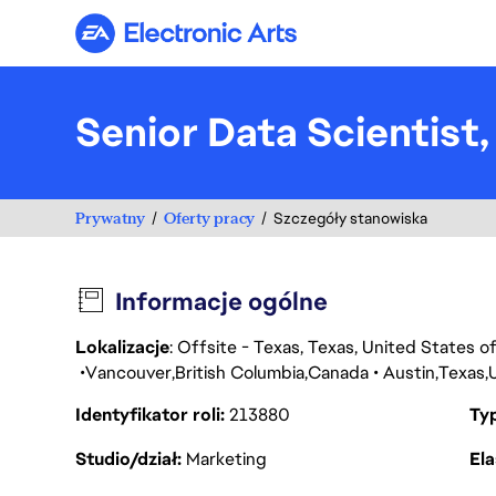
Electronic Arts
Senior Data Scientist
Prywatny
Oferty pracy
Szczegóły stanowiska
Informacje ogólne
Lokalizacje
: Offsite - Texas, Texas, United States 
Vancouver
British Columbia
Canada
Austin
Texas
Identyfikator roli
213880
Ty
Studio/dział
Marketing
Ela