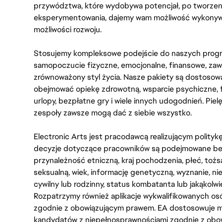
przywództwa, które wydobywa potencjał, po tworzenie
eksperymentowania, dajemy wam możliwość wykonywan
możliwości rozwoju.
Stosujemy kompleksowe podejście do naszych progr
samopoczucie fizyczne, emocjonalne, finansowe, zaw
zrównoważony styl życia. Nasze pakiety są dostosow
obejmować opiekę zdrowotną, wsparcie psychiczne, 
urlopy, bezpłatne gry i wiele innych udogodnień. Pie
zespoły zawsze mogą dać z siebie wszystko.
Electronic Arts jest pracodawcą realizującym polity
decyzje dotyczące pracowników są podejmowane bez 
przynależność etniczną, kraj pochodzenia, płeć, tożs
seksualną, wiek, informację genetyczną, wyznanie, n
cywilny lub rodzinny, status kombatanta lub jakąkolw
Rozpatrzymy również aplikacje wykwalifikowanych 
zgodnie z obowiązującym prawem. EA dostosowuje mi
kandydatów z niepełnosprawnościami zgodnie z obo