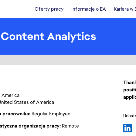
Oferty pracy
Informacje o EA
Kariera w
, Content Analytics
Thank
posit
of America
appli
United States of America
p pracownika
Regular Employee
Udostę
styczna organizacja pracy
Remote