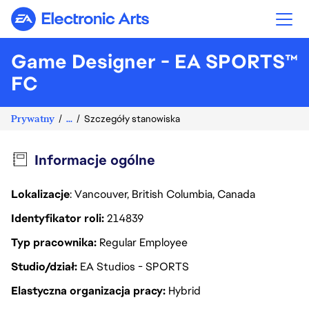
Electronic Arts
Game Designer - EA SPORTS™
FC
Prywatny
...
Szczegóły stanowiska
Informacje ogólne
Lokalizacje
: Vancouver, British Columbia, Canada
Identyfikator roli
214839
Typ pracownika
Regular Employee
Studio/dział
EA Studios - SPORTS
Elastyczna organizacja pracy
Hybrid