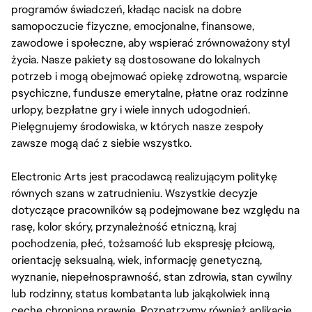
programów świadczeń, kładąc nacisk na dobre
samopoczucie fizyczne, emocjonalne, finansowe,
zawodowe i społeczne, aby wspierać zrównoważony styl
życia. Nasze pakiety są dostosowane do lokalnych
potrzeb i mogą obejmować opiekę zdrowotną, wsparcie
psychiczne, fundusze emerytalne, płatne oraz rodzinne
urlopy, bezpłatne gry i wiele innych udogodnień.
Pielęgnujemy środowiska, w których nasze zespoły
zawsze mogą dać z siebie wszystko.
Electronic Arts jest pracodawcą realizującym politykę
równych szans w zatrudnieniu. Wszystkie decyzje
dotyczące pracowników są podejmowane bez względu na
rasę, kolor skóry, przynależność etniczną, kraj
pochodzenia, płeć, tożsamość lub ekspresję płciową,
orientację seksualną, wiek, informację genetyczną,
wyznanie, niepełnosprawność, stan zdrowia, stan cywilny
lub rodzinny, status kombatanta lub jakąkolwiek inną
cechę chronioną prawnie. Rozpatrzymy również aplikacje