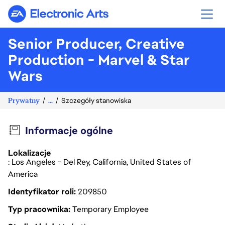
Electronic Arts
Senior Producer, Creative
Production - Marvel & Star
Wars
Prywatny
...
Szczegóły stanowiska
Informacje ogólne
Lokalizacje
: Los Angeles - Del Rey, California, United States of
America
Identyfikator roli
209850
Typ pracownika
Temporary Employee