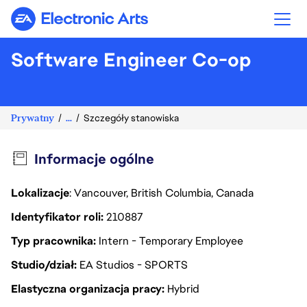
Electronic Arts
Software Engineer Co-op
Prywatny
...
Szczegóły stanowiska
Informacje ogólne
Lokalizacje
: Vancouver, British Columbia, Canada
Identyfikator roli
210887
Typ pracownika
Intern - Temporary Employee
Studio/dział
EA Studios - SPORTS
Elastyczna organizacja pracy
Hybrid