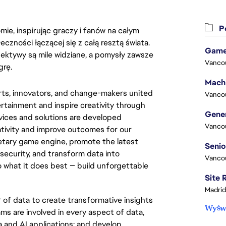
Po
ie, inspirując graczy i fanów na całym
łeczności łączącej się z całą resztą świata.
Game
ektywy są mile widziane, a pomysły zawsze
Vanco
grę.
ts, innovators, and change-makers united
Vanco
ertainment and inspire creativity through
vices and solutions are developed
Vanco
ativity and improve outcomes for our
etary game engine, promote the latest
security, and transform data into
Vanco
o what it does best — build unforgettable
Madrid
of data to create transformative insights
Wyświ
ms are involved in every aspect of data,
 and AI applications; and develop