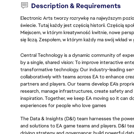
Description & Requirements
Electronic Arts tworzy rozrywkę na najwyższym poziom
świecie. Tutaj każdy jest częścią historii. Częścią spo
Miejscem, w którym kreatywność kwitnie, nowe persp
się liczą. Zespołem, w którym każdy ma swój wkład w 
Central Technology is a dynamic community of exper
by a single, shared vision: To improve interactive ent
transformative technology. Our industry-leading ser
collaboratively with teams across EA to enhance cre
partners and players. Our teams develop EA's propri
research, manage infrastructures, create safety and 
inspiration. Together, we keep EA moving so it can d
experiences for people who love games
The Data & Insights (D&I) team harnesses the power 
and solutions to EA game teams and players. D&I tea
driving strategy and governance; build powerful data