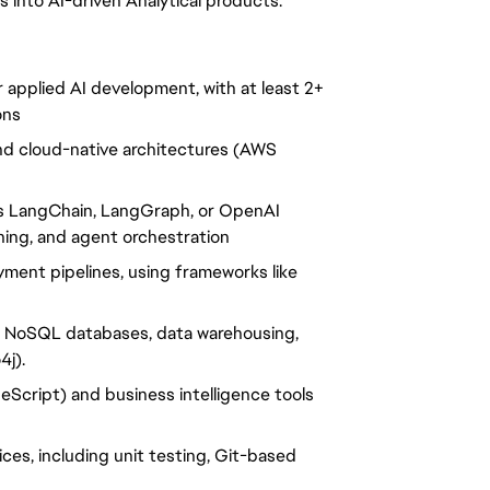
into AI-driven Analytical products.
 applied AI development, with at least 2+
ons
d cloud-native architectures (AWS
s LangChain, LangGraph, or OpenAI
uning, and agent orchestration
ent pipelines, using frameworks like
d NoSQL databases, data warehousing,
4j).
peScript) and business intelligence tools
ces, including unit testing, Git-based