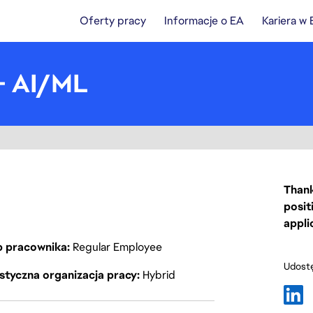
Oferty pracy
Informacje o EA
Kariera w
 - AI/ML
Thank
posit
a
appli
p pracownika
Regular Employee
Udostę
styczna organizacja pracy
Hybrid