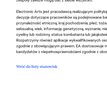
zespoły zawsze mogą dać z siebie wszystko.
Electronic Arts jest pracodawcą realizującym polity
decyzje dotyczące pracowników są podejmowane bez 
przynależność etniczną, kraj pochodzenia, płeć, tożs
seksualną, wiek, informację genetyczną, wyznanie, n
cywilny lub rodzinny, status kombatanta lub jakąkolw
Rozpatrzymy również aplikacje wykwalifikowanych 
zgodnie z obowiązującym prawem. EA dostosowuje mi
kandydatów z niepełnosprawnościami zgodnie z obo
Wróć do listy stanowisk