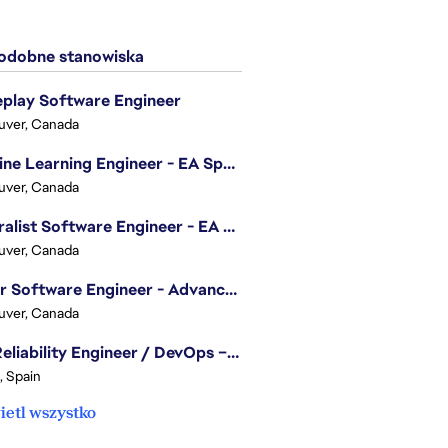
dobne stanowiska
play Software Engineer
uver, Canada
Machine Learning Engineer - EA Sports FC
uver, Canada
Generalist Software Engineer - EA Sports FC
uver, Canada
Senior Software Engineer - Advanced Technology Group
uver, Canada
Site Reliability Engineer / DevOps – Localization
, Spain
etl wszystko