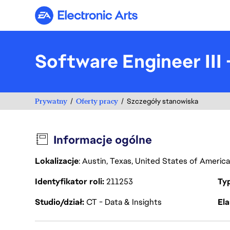
Electronic Arts
Software Engineer III
Prywatny
Oferty pracy
Szczegóły stanowiska
Informacje ogólne
Lokalizacje
: Austin, Texas, United States of Americ
Identyfikator roli
211253
Ty
Studio/dział
CT - Data & Insights
Ela