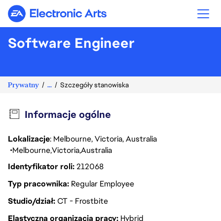
Electronic Arts
Software Engineer
Prywatny
...
Szczegóły stanowiska
Informacje ogólne
Lokalizacje
: Melbourne, Victoria, Australia
Melbourne
Victoria
Australia
Identyfikator roli
212068
Typ pracownika
Regular Employee
Studio/dział
CT - Frostbite
Elastyczna organizacja pracy
Hybrid