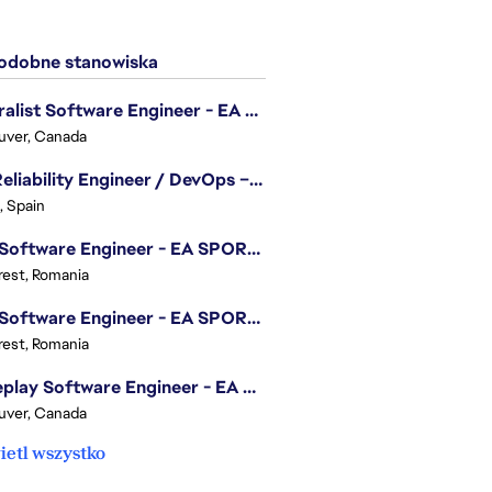
dobne stanowiska
Generalist Software Engineer - EA Sports FC
uver, Canada
Site Reliability Engineer / DevOps – Localization
, Spain
.NET Software Engineer - EA SPORTS™ FC
est, Romania
.NET Software Engineer - EA SPORTS™ FC
est, Romania
Gameplay Software Engineer - EA Sports FC
uver, Canada
etl wszystko