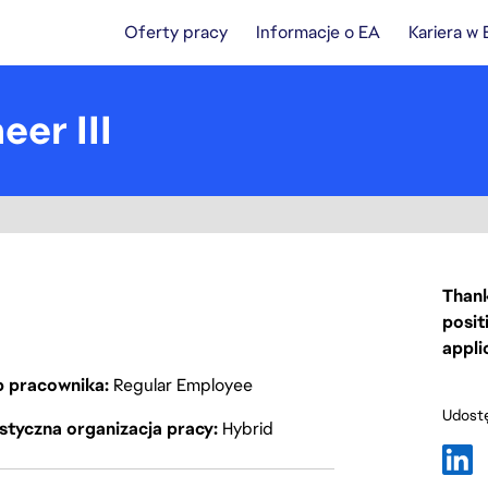
Oferty pracy
Informacje o EA
Kariera w
er III
Thank
posit
appli
p pracownika
Regular Employee
Udostę
styczna organizacja pracy
Hybrid