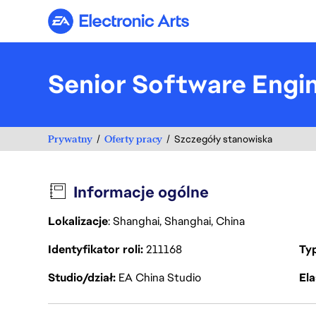
Electronic Arts
Senior Software Engine
Prywatny
Oferty pracy
Szczegóły stanowiska
Informacje ogólne
Lokalizacje
: Shanghai, Shanghai, China
Identyfikator roli
211168
Ty
Studio/dział
EA China Studio
Ela