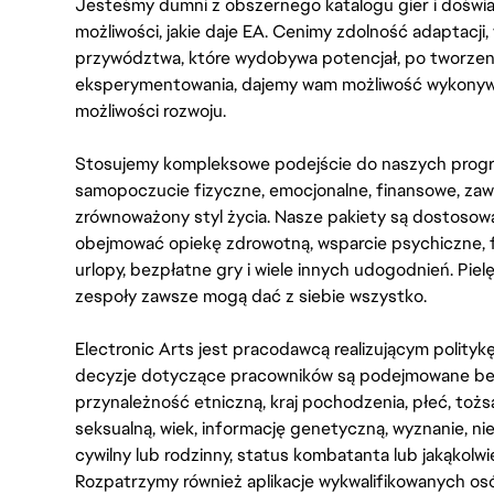
Jesteśmy dumni z obszernego katalogu gier i doświadc
możliwości, jakie daje EA. Cenimy zdolność adaptacji
przywództwa, które wydobywa potencjał, po tworzenie
eksperymentowania, dajemy wam możliwość wykonywan
możliwości rozwoju.
Stosujemy kompleksowe podejście do naszych progr
samopoczucie fizyczne, emocjonalne, finansowe, zaw
zrównoważony styl życia. Nasze pakiety są dostosow
obejmować opiekę zdrowotną, wsparcie psychiczne, 
urlopy, bezpłatne gry i wiele innych udogodnień. Pie
zespoły zawsze mogą dać z siebie wszystko.
Electronic Arts jest pracodawcą realizującym polity
decyzje dotyczące pracowników są podejmowane bez 
przynależność etniczną, kraj pochodzenia, płeć, tożs
seksualną, wiek, informację genetyczną, wyznanie, n
cywilny lub rodzinny, status kombatanta lub jakąkolw
Rozpatrzymy również aplikacje wykwalifikowanych 