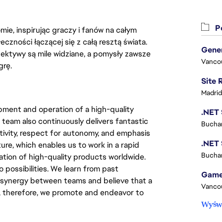
Po
ie, inspirując graczy i fanów na całym
łeczności łączącej się z całą resztą świata.
ektywy są mile widziane, a pomysły zawsze
Vanco
grę.
Madrid
pment and operation of a high-quality
 team also continuously delivers fantastic
Buchar
tivity, respect for autonomy, and emphasis
ure, which enables us to work in a rapid
Buchar
ation of high-quality products worldwide.
 possibilities. We learn from past
 synergy between teams and believe that a
Vanco
s, therefore, we promote and endeavor to
Wyświ