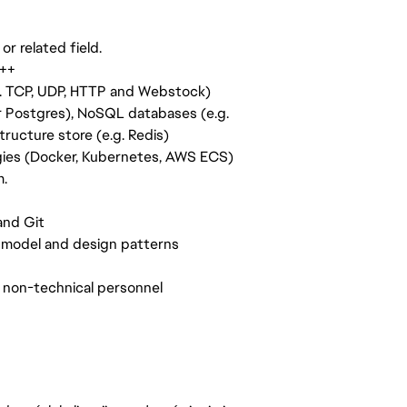
r related field.
C++
. TCP, UDP, HTTP and Webstock)
r Postgres), NoSQL databases (e.g.
ucture store (e.g. Redis)
gies (Docker, Kubernetes, AWS ECS)
m.
and Git
g model and design patterns
nd non-technical personnel