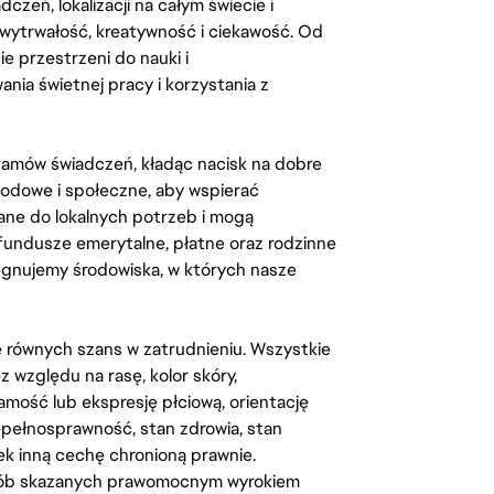
zeń, lokalizacji na całym świecie i
, wytrwałość, kreatywność i ciekawość. Od
 przestrzeni do nauki i
ia świetnej pracy i korzystania z
amów świadczeń, kładąc nacisk na dobre
odowe i społeczne, aby wspierać
ane do lokalnych potrzeb i mogą
fundusze emerytalne, płatne oraz rodzinne
lęgnujemy środowiska, w których nasze
kę równych szans w zatrudnieniu. Wszystkie
względu na rasę, kolor skóry,
amość lub ekspresję płciową, orientację
iepełnosprawność, stan zdrowia, stan
iek inną cechę chronioną prawnie.
osób skazanych prawomocnym wyrokiem