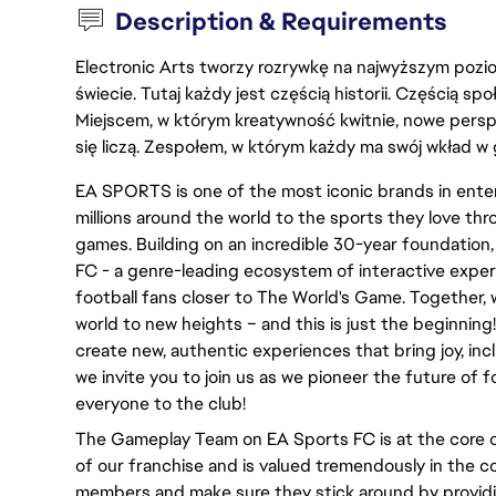
Description & Requirements
Electronic Arts tworzy rozrywkę na najwyższym poziom
świecie. Tutaj każdy jest częścią historii. Częścią spo
Miejscem, w którym kreatywność kwitnie, nowe persp
się liczą. Zespołem, w którym każdy ma swój wkład w 
EA SPORTS is one of the most iconic brands in ent
millions around the world to the sports they love thr
games. Building on an incredible 30-year foundation
FC - a genre-leading ecosystem of interactive exper
football fans closer to The World's Game. Together, w
world to new heights – and this is just the beginnin
create new, authentic experiences that bring joy, inc
we invite you to join us as we pioneer the future o
everyone to the club!
The Gameplay Team on EA Sports FC is at the core of
of our franchise and is valued tremendously in the 
members and make sure they stick around by provid