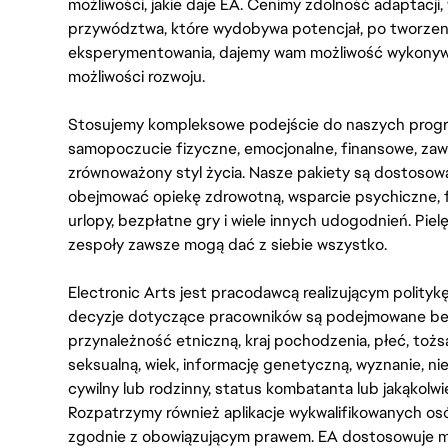
możliwości, jakie daje EA. Cenimy zdolność adaptacji
przywództwa, które wydobywa potencjał, po tworzenie
eksperymentowania, dajemy wam możliwość wykonywan
możliwości rozwoju.
Stosujemy kompleksowe podejście do naszych progr
samopoczucie fizyczne, emocjonalne, finansowe, zaw
zrównoważony styl życia. Nasze pakiety są dostosow
obejmować opiekę zdrowotną, wsparcie psychiczne, 
urlopy, bezpłatne gry i wiele innych udogodnień. Pie
zespoły zawsze mogą dać z siebie wszystko.
Electronic Arts jest pracodawcą realizującym polity
decyzje dotyczące pracowników są podejmowane bez 
przynależność etniczną, kraj pochodzenia, płeć, tożs
seksualną, wiek, informację genetyczną, wyznanie, n
cywilny lub rodzinny, status kombatanta lub jakąkolw
Rozpatrzymy również aplikacje wykwalifikowanych 
zgodnie z obowiązującym prawem. EA dostosowuje mi