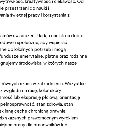
, wytrwałość, kreatywność i ciekawość. Od
 przestrzeni do nauki i
ia świetnej pracy i korzystania z
amów świadczeń, kładąc nacisk na dobre
odowe i społeczne, aby wspierać
ane do lokalnych potrzeb i mogą
fundusze emerytalne, płatne oraz rodzinne
lęgnujemy środowiska, w których nasze
kę równych szans w zatrudnieniu. Wszystkie
względu na rasę, kolor skóry,
amość lub ekspresję płciową, orientację
iepełnosprawność, stan zdrowia, stan
iek inną cechę chronioną prawnie.
osób skazanych prawomocnym wyrokiem
ejsca pracy dla pracowników lub