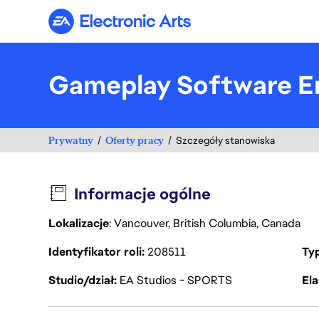
Electronic Arts
Gameplay Software E
Prywatny
Oferty pracy
Szczegóły stanowiska
Informacje ogólne
Lokalizacje
: Vancouver, British Columbia, Canada
Identyfikator roli
208511
Ty
Studio/dział
EA Studios - SPORTS
Ela