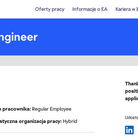
Oferty pracy
Informacje o EA
Kariera w
ngineer
Thank
posit
appli
p pracownika
Regular Employee
Udostę
styczna organizacja pracy
Hybrid