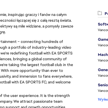
Po
ie, inspirując graczy i fanów na całym
łeczności łączącej się z całą resztą świata.
Softw
ektywy są mile widziane, a pomysły zawsze
Vanco
grę.
Game
ertainment – connecting hundreds of
Vanco
ough a portfolio of industry-leading video
, we're redefining football with EA SPORTS
iences, bringing a global community of
Vanco
e're taking the largest football club in the
g! With more opportunity than ever to
Vanco
lusivity, and immersion to fans everywhere,
f football with EA SPORTS FC, and welcome
Vanco
 the user experience. It is the strength
Wyświ
company. We attract passionate team
ing support and growth opportunities.