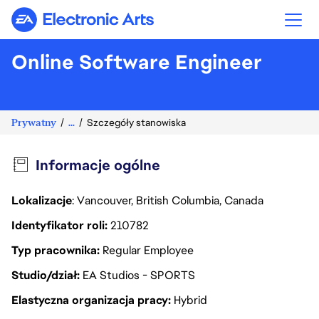
Electronic Arts
Online Software Engineer
Prywatny
...
Szczegóły stanowiska
Informacje ogólne
Lokalizacje
: Vancouver, British Columbia, Canada
Identyfikator roli
210782
Typ pracownika
Regular Employee
Studio/dział
EA Studios - SPORTS
Elastyczna organizacja pracy
Hybrid