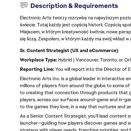
Description & Requirements
Electronic Arts tworzy rozrywkę na najwyższym poziom
świecie. Tutaj każdy jest częścią historii. Częścią spo
Miejscem, w którym kreatywność kwitnie, nowe persp
się liczą. Zespołem, w którym każdy ma swój wkład w 
Sr. Content Strategist (UX and eCommerce)
Workplace Type:
Hybrid | Vancouver, Toronto, or Or
Reporting Line:
You will report into the Director of
Electronic Arts Inc. is a global leader in interactiv
millions of players from around the globe to some of 
to creating that connection through products that
players, across our surfaces around-game and in-game
to the games they love, in a way that nurtures and an
As a Senior Content Strategist, you'll lead content 
launcher—guiding how players discover games and ser
strategy with player needs, franchise priorities, and 