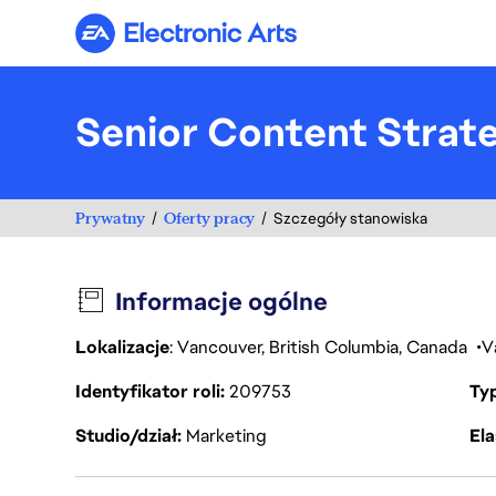
Electronic Arts
Senior Content Strat
Prywatny
Oferty pracy
Szczegóły stanowiska
Informacje ogólne
Lokalizacje
: Vancouver, British Columbia, Canada
V
Identyfikator roli
209753
Ty
Studio/dział
Marketing
Ela