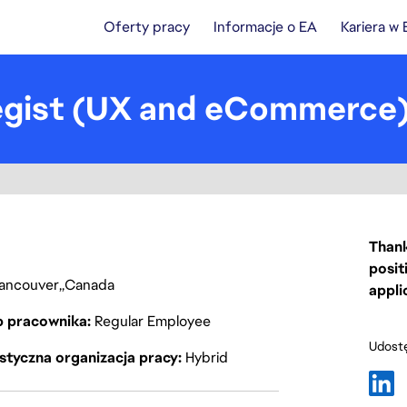
Oferty pracy
Informacje o EA
Kariera w
egist (UX and eCommerce
Thank
posit
ancouver
Canada
appli
p pracownika
Regular Employee
Udostę
styczna organizacja pracy
Hybrid