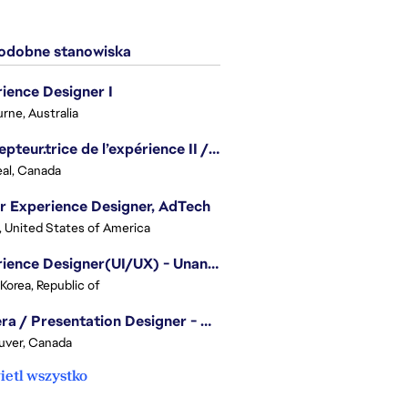
dobne stanowiska
ience Designer I
rne, Australia
Concepteur.trice de l’expérience II / Experience Designer II
al, Canada
r Experience Designer, AdTech
, United States of America
Experience Designer(UI/UX) - Unannounced Project
 Korea, Republic of
Camera / Presentation Designer - American Football
uver, Canada
etl wszystko