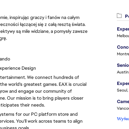
Po
ie, inspirując graczy i fanów na całym
łeczności łączącej się z całą resztą świata.
Exper
ektywy są mile widziane, a pomysły zawsze
Melbou
grę.
Montre
lando
Senio
 Experience Design
Austin
e entertainment. We connect hundreds of
the world's greatest games. EAX is crucial
Seoul,
 grow and engage our community of
. Our mission is to bring players closer
ticipates their needs.
Vanco
systems for our PC platform store and
Wyświ
vices. You'll work across teams to align
business goals.