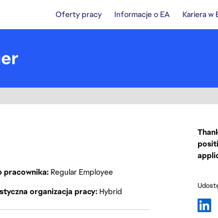
Oferty pracy
Informacje o EA
Kariera w
er
Thank
posit
appli
p pracownika
Regular Employee
Udostę
styczna organizacja pracy
Hybrid