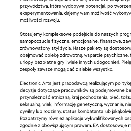
przywództwa, które wydobywa potencjał, po tworzenie
eksperymentowania, dajemy wam możliwość wykonywan
możliwości rozwoju.
Stosujemy kompleksowe podejście do naszych progr
samopoczucie fizyczne, emocjonalne, finansowe, zaw
zrównoważony styl życia. Nasze pakiety są dostosow
obejmować opiekę zdrowotną, wsparcie psychiczne, 
urlopy, bezpłatne gry i wiele innych udogodnień. Pie
zespoły zawsze mogą dać z siebie wszystko.
Electronic Arts jest pracodawcą realizującym polity
decyzje dotyczące pracowników są podejmowane bez 
przynależność etniczną, kraj pochodzenia, płeć, tożs
seksualną, wiek, informację genetyczną, wyznanie, n
cywilny lub rodzinny, status kombatanta lub jakąkolw
Rozpatrzymy również aplikacje wykwalifikowanych 
zgodnie z obowiązującym prawem. EA dostosowuje mi