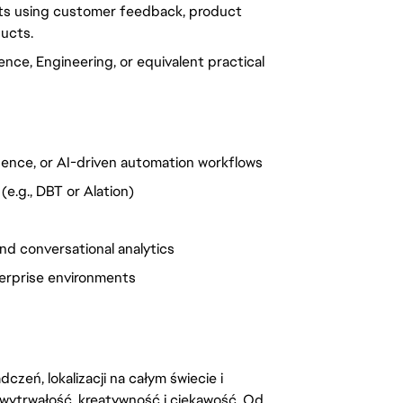
nts using customer feedback, product
ucts.
nce, Engineering, or equivalent practical
igence, or AI-driven automation workflows
(e.g., DBT or Alation)
s
d conversational analytics
terprise environments
zeń, lokalizacji na całym świecie i
, wytrwałość, kreatywność i ciekawość. Od