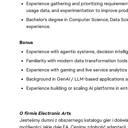
Experience gathering and prioritizing requireme
usage data, and experimentation to improve prod
Bachelor's degree in Computer Science, Data Scie
experience.
Bonus
Experience with agentic systems, decision intell
Familiarity with modern data transformation tools 
Experience with gaming and live service analytic
Background in GenAI / LLM-based applications an
Experience building or scaling AI platforms in en
O firmie Electronic Arts
Jesteśmy dumni z obszernego katalogu gier i doświadc
możliwości, jakie daje EA. Cenimy zdolność adaptacji