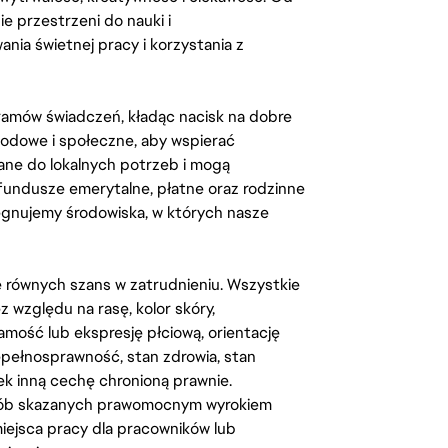
 przestrzeni do nauki i
ia świetnej pracy i korzystania z
amów świadczeń, kładąc nacisk na dobre
odowe i społeczne, aby wspierać
ane do lokalnych potrzeb i mogą
fundusze emerytalne, płatne oraz rodzinne
lęgnujemy środowiska, w których nasze
kę równych szans w zatrudnieniu. Wszystkie
względu na rasę, kolor skóry,
amość lub ekspresję płciową, orientację
iepełnosprawność, stan zdrowia, stan
iek inną cechę chronioną prawnie.
osób skazanych prawomocnym wyrokiem
ejsca pracy dla pracowników lub