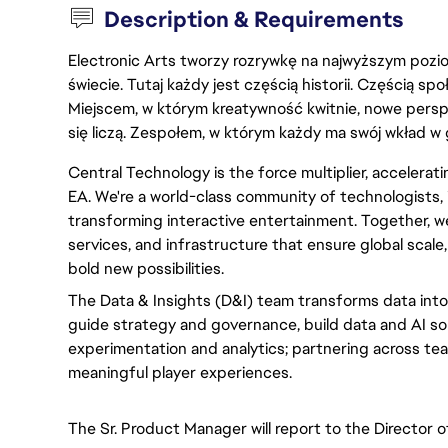
Description & Requirements
Electronic Arts tworzy rozrywkę na najwyższym poziom
świecie. Tutaj każdy jest częścią historii. Częścią spo
Miejscem, w którym kreatywność kwitnie, nowe persp
się liczą. Zespołem, w którym każdy ma swój wkład w 
Central Technology is the force multiplier, accelerat
EA. We're a world-class community of technologists, 
transforming interactive entertainment. Together, we
services, and infrastructure that ensure global scale
bold new possibilities.
The Data & Insights (D&I) team transforms data into
guide strategy and governance, build data and AI sol
experimentation and analytics; partnering across te
meaningful player experiences.
The Sr. Product Manager will report to the Director o