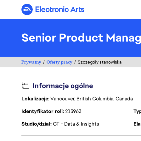
Electronic Arts
Senior Product Manag
Prywatny
Oferty pracy
Szczegóły stanowiska
Informacje ogólne
Lokalizacje
: Vancouver, British Columbia, Canada
Identyfikator roli
213963
Ty
Studio/dział
CT - Data & Insights
Ela