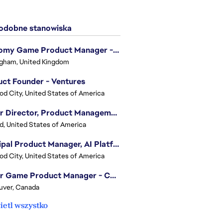
dobne stanowiska
Economy Game Product Manager - EA SPORTS™ F1
gham, United Kingdom
ct Founder - Ventures
d City, United States of America
Senior Director, Product Management - Head of Sims Marketplace
nd, United States of America
Principal Product Manager, AI Platform
d City, United States of America
Senior Game Product Manager - College Football
uver, Canada
etl wszystko