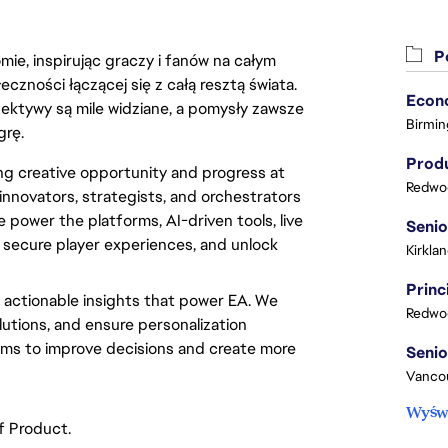
Po
ie, inspirując graczy i fanów na całym
łeczności łączącej się z całą resztą świata.
ektywy są mile widziane, a pomysły zawsze
Birmin
grę.
Produ
ing creative opportunity and progress at
Redwoo
innovators, strategists, and orchestrators
 power the platforms, AI-driven tools, live
, secure player experiences, and unlock
Kirkla
 actionable insights that power EA. We
Redwoo
utions, and ensure personalization
ams to improve decisions and create more
Vanco
Wyświ
f Product.