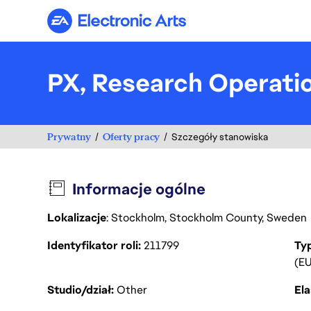
Electronic Arts
PX, Research Operatio
Prywatny
Oferty pracy
Szczegóły stanowiska
Informacje ogólne
Lokalizacje
: Stockholm, Stockholm County, Sweden
Identyfikator roli
211799
Ty
(EU
Studio/dział
Other
Ela