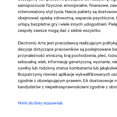
samopoczucie fizyczne, emocjonalne, finansowe, zaw
zrównoważony styl życia. Nasze pakiety są dostosow
obejmować opiekę zdrowotną, wsparcie psychiczne, 
urlopy, bezpłatne gry i wiele innych udogodnień. Pie
zespoły zawsze mogą dać z siebie wszystko.
Electronic Arts jest pracodawcą realizującym polity
decyzje dotyczące pracowników są podejmowane bez 
przynależność etniczną, kraj pochodzenia, płeć, tożs
seksualną, wiek, informację genetyczną, wyznanie, n
cywilny lub rodzinny, status kombatanta lub jakąkolw
Rozpatrzymy również aplikacje wykwalifikowanych 
zgodnie z obowiązującym prawem. EA dostosowuje mi
kandydatów z niepełnosprawnościami zgodnie z obo
Wróć do listy stanowisk