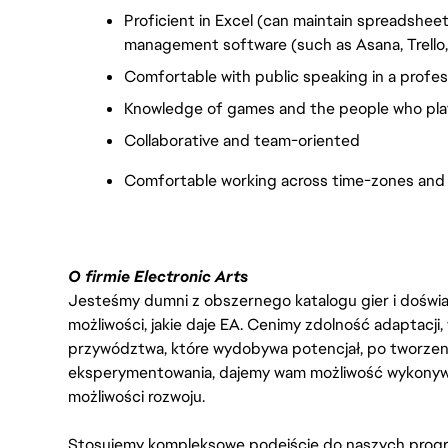
Proficient in Excel (can maintain spreadshee
management software (such as Asana, Trello,
Comfortable with public speaking in a profes
Knowledge of games and the people who pl
Collaborative and team-oriented
Comfortable working across time-zones and
O firmie Electronic Arts
Jesteśmy dumni z obszernego katalogu gier i doświadc
możliwości, jakie daje EA. Cenimy zdolność adaptacji
przywództwa, które wydobywa potencjał, po tworzenie
eksperymentowania, dajemy wam możliwość wykonywan
możliwości rozwoju.
Stosujemy kompleksowe podejście do naszych progr