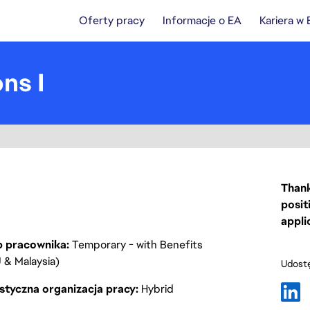
Oferty pracy
Informacje o EA
Kariera w
ns I
Thank
posit
appli
p pracownika
Temporary - with Benefits
 & Malaysia)
Udostę
styczna organizacja pracy
Hybrid