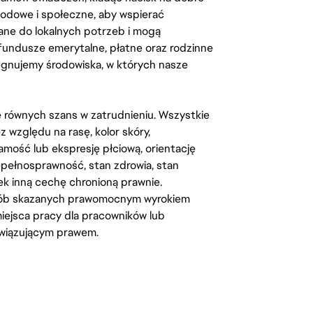
odowe i społeczne, aby wspierać
ane do lokalnych potrzeb i mogą
fundusze emerytalne, płatne oraz rodzinne
lęgnujemy środowiska, w których nasze
kę równych szans w zatrudnieniu. Wszystkie
względu na rasę, kolor skóry,
amość lub ekspresję płciową, orientację
iepełnosprawność, stan zdrowia, stan
iek inną cechę chronioną prawnie.
osób skazanych prawomocnym wyrokiem
ejsca pracy dla pracowników lub
wiązującym prawem.