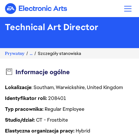
Electronic Arts
Technical Art Director
Prywatny
...
Szczegóły stanowiska
Informacje ogólne
Lokalizacje
: Southam, Warwickshire, United Kingdom
Identyfikator roli
208401
Typ pracownika
Regular Employee
Studio/dział
CT - Frostbite
Elastyczna organizacja pracy
Hybrid