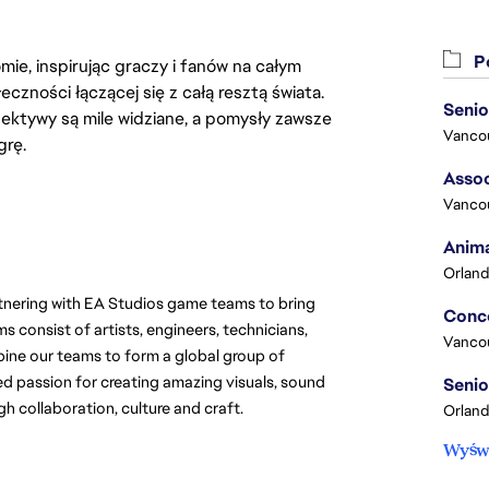
Po
ie, inspirując graczy i fanów na całym
łeczności łączącej się z całą resztą świata.
ektywy są mile widziane, a pomysły zawsze
Vanco
grę.
Assoc
Vanco
Anima
Orland
tnering with EA Studios game teams to bring 
 consist of artists, engineers, technicians, 
Vanco
ne our teams to form a global group of 
ed passion for creating amazing visuals, sound 
gh collaboration, culture and craft.
Orland
Wyświ