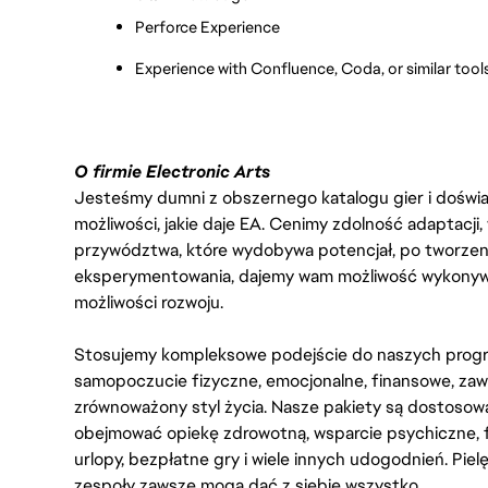
Perforce Experience
Experience with Confluence, Coda, or similar tool
O firmie Electronic Arts
Jesteśmy dumni z obszernego katalogu gier i doświadc
możliwości, jakie daje EA. Cenimy zdolność adaptacji
przywództwa, które wydobywa potencjał, po tworzenie
eksperymentowania, dajemy wam możliwość wykonywan
możliwości rozwoju.
Stosujemy kompleksowe podejście do naszych progr
samopoczucie fizyczne, emocjonalne, finansowe, zaw
zrównoważony styl życia. Nasze pakiety są dostosow
obejmować opiekę zdrowotną, wsparcie psychiczne, 
urlopy, bezpłatne gry i wiele innych udogodnień. Pie
zespoły zawsze mogą dać z siebie wszystko.