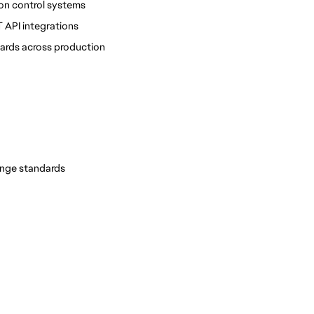
ion control systems
 API integrations
ards across production
ange standards