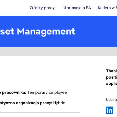
Oferty pracy
Informacje o EA
Kariera w
Asset Management
Thank
posit
appli
p pracownika
Temporary Employee
Udostę
styczna organizacja pracy
Hybrid