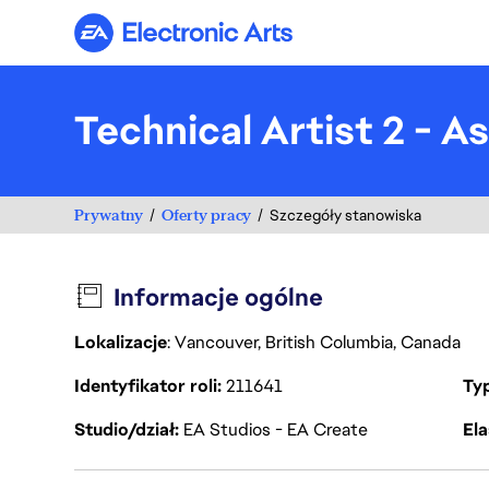
Electronic Arts
Technical Artist 2 - 
Prywatny
Oferty pracy
Szczegóły stanowiska
Informacje ogólne
Lokalizacje
: Vancouver, British Columbia, Canada
Identyfikator roli
211641
Ty
Studio/dział
EA Studios - EA Create
Ela