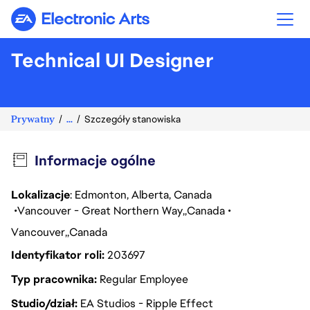
Electronic Arts
Technical UI Designer
Prywatny
...
Szczegóły stanowiska
Informacje ogólne
Lokalizacje
: Edmonton, Alberta, Canada
Vancouver - Great Northern Way
Canada
Vancouver
Canada
Identyfikator roli
203697
Typ pracownika
Regular Employee
Studio/dział
EA Studios - Ripple Effect