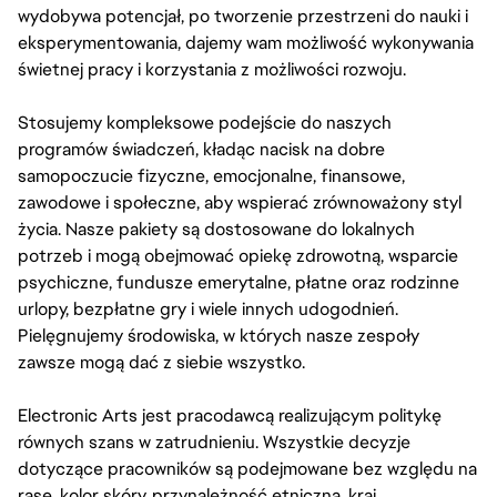
wydobywa potencjał, po tworzenie przestrzeni do nauki i
eksperymentowania, dajemy wam możliwość wykonywania
świetnej pracy i korzystania z możliwości rozwoju.
Stosujemy kompleksowe podejście do naszych
programów świadczeń, kładąc nacisk na dobre
samopoczucie fizyczne, emocjonalne, finansowe,
zawodowe i społeczne, aby wspierać zrównoważony styl
życia. Nasze pakiety są dostosowane do lokalnych
potrzeb i mogą obejmować opiekę zdrowotną, wsparcie
psychiczne, fundusze emerytalne, płatne oraz rodzinne
urlopy, bezpłatne gry i wiele innych udogodnień.
Pielęgnujemy środowiska, w których nasze zespoły
zawsze mogą dać z siebie wszystko.
Electronic Arts jest pracodawcą realizującym politykę
równych szans w zatrudnieniu. Wszystkie decyzje
dotyczące pracowników są podejmowane bez względu na
rasę, kolor skóry, przynależność etniczną, kraj