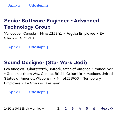
Aplikuj
Udostępnij
Senior Software Engineer - Advanced
Technology Group
Vancouver, Canada
•
Nr ref.215841
•
Regular Employee
•
EA
Studios - SPORTS
Aplikuj
Udostępnij
Sound Designer (Star Wars Jedi)
Los Angeles - Chatsworth, United States of America
•
Vancouver
- Great Northern Way, Canada, British Columbia
•
Madison, United
States of America, Wisconsin
•
Nr ref.215900
•
Temporary
Employee
•
EA Studios - Respawn
Aplikuj
Udostępnij
Strona
1-20 z 342 Brak wyników
1
2
3
4
5
6
Next >>