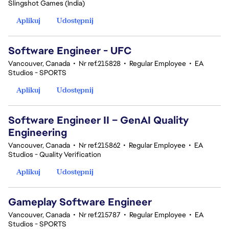
Slingshot Games (India)
Aplikuj
Udostępnij
Software Engineer - UFC
Vancouver, Canada
•
Nr ref.215828
•
Regular Employee
•
EA
Studios - SPORTS
Aplikuj
Udostępnij
Software Engineer II – GenAI Quality
Engineering
Vancouver, Canada
•
Nr ref.215862
•
Regular Employee
•
EA
Studios - Quality Verification
Aplikuj
Udostępnij
Gameplay Software Engineer
Vancouver, Canada
•
Nr ref.215787
•
Regular Employee
•
EA
Studios - SPORTS