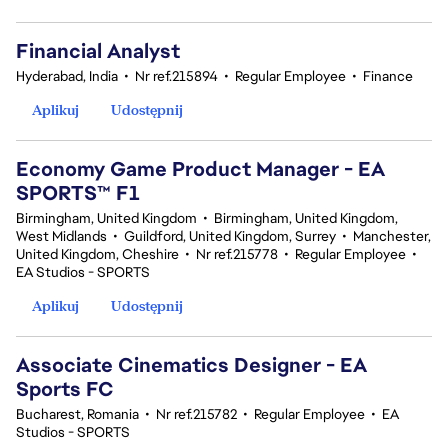
Financial Analyst
Hyderabad, India
•
Nr ref.215894
•
Regular Employee
•
Finance
Aplikuj
Udostępnij
Economy Game Product Manager - EA
SPORTS™ F1
Birmingham, United Kingdom
•
Birmingham, United Kingdom,
West Midlands
•
Guildford, United Kingdom, Surrey
•
Manchester,
United Kingdom, Cheshire
•
Nr ref.215778
•
Regular Employee
•
EA Studios - SPORTS
Aplikuj
Udostępnij
Associate Cinematics Designer - EA
Sports FC
Bucharest, Romania
•
Nr ref.215782
•
Regular Employee
•
EA
Studios - SPORTS