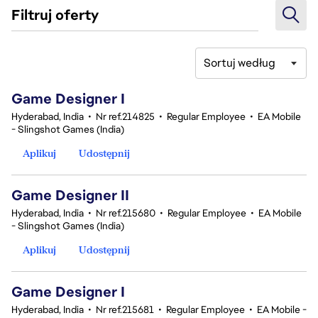
Filtruj oferty
Sortuj według
1-20 z 342 Brak wyników
Game Designer I
Hyderabad, India
•
Nr ref.214825
•
Regular Employee
•
EA Mobile
- Slingshot Games (India)
Aplikuj
Udostępnij
Game Designer II
Hyderabad, India
•
Nr ref.215680
•
Regular Employee
•
EA Mobile
- Slingshot Games (India)
Aplikuj
Udostępnij
Game Designer I
Hyderabad, India
•
Nr ref.215681
•
Regular Employee
•
EA Mobile -