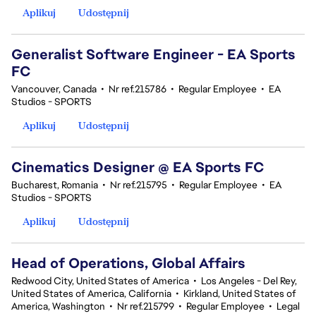
Aplikuj
Udostępnij
Generalist Software Engineer - EA Sports
FC
Vancouver, Canada
•
Nr ref.215786
•
Regular Employee
•
EA
Studios - SPORTS
Aplikuj
Udostępnij
Cinematics Designer @ EA Sports FC
Bucharest, Romania
•
Nr ref.215795
•
Regular Employee
•
EA
Studios - SPORTS
Aplikuj
Udostępnij
Head of Operations, Global Affairs
Redwood City, United States of America
•
Los Angeles - Del Rey,
United States of America, California
•
Kirkland, United States of
America, Washington
•
Nr ref.215799
•
Regular Employee
•
Legal