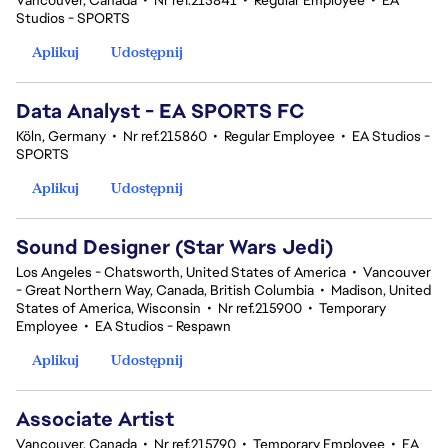
Vancouver, Canada
•
Nr ref.215841
•
Regular Employee
•
EA
Studios - SPORTS
Aplikuj
Udostępnij
Data Analyst - EA SPORTS FC
Köln, Germany
•
Nr ref.215860
•
Regular Employee
•
EA Studios -
SPORTS
Aplikuj
Udostępnij
Sound Designer (Star Wars Jedi)
Los Angeles - Chatsworth, United States of America
•
Vancouver
- Great Northern Way, Canada, British Columbia
•
Madison, United
States of America, Wisconsin
•
Nr ref.215900
•
Temporary
Employee
•
EA Studios - Respawn
Aplikuj
Udostępnij
Associate Artist
Vancouver, Canada
•
Nr ref.215790
•
Temporary Employee
•
EA