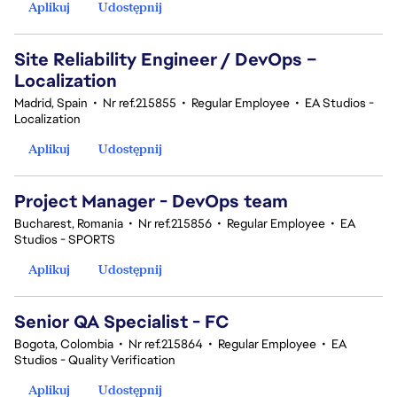
Aplikuj
Udostępnij
Site Reliability Engineer / DevOps –
Localization
Madrid, Spain
•
Nr ref.215855
•
Regular Employee
•
EA Studios -
Localization
Aplikuj
Udostępnij
Project Manager - DevOps team
Bucharest, Romania
•
Nr ref.215856
•
Regular Employee
•
EA
Studios - SPORTS
Aplikuj
Udostępnij
Senior QA Specialist - FC
Bogota, Colombia
•
Nr ref.215864
•
Regular Employee
•
EA
Studios - Quality Verification
Aplikuj
Udostępnij