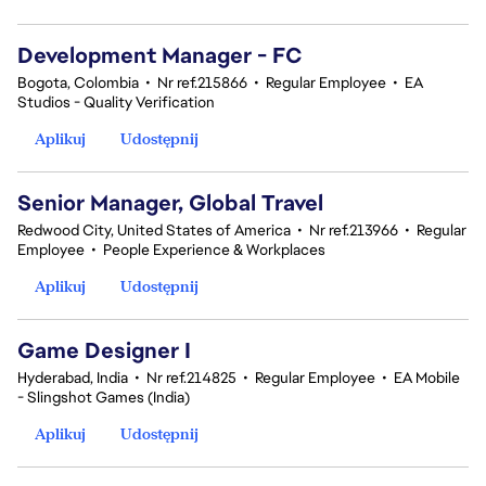
Development Manager - FC
Bogota, Colombia
•
Nr ref.215866
•
Regular Employee
•
EA
Studios - Quality Verification
Aplikuj
Udostępnij
Senior Manager, Global Travel
Redwood City, United States of America
•
Nr ref.213966
•
Regular
Employee
•
People Experience & Workplaces
Aplikuj
Udostępnij
Game Designer I
Hyderabad, India
•
Nr ref.214825
•
Regular Employee
•
EA Mobile
- Slingshot Games (India)
Aplikuj
Udostępnij