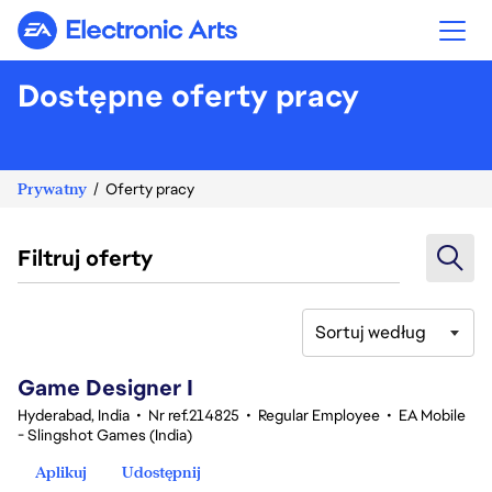
Electronic Arts
Dostępne oferty pracy
Prywatny
Oferty pracy
Filtruj oferty
Sortuj według
1-20 z 342 Brak wyników
Game Designer I
Hyderabad, India
•
Nr ref.214825
•
Regular Employee
•
EA Mobile
- Slingshot Games (India)
Aplikuj
Udostępnij