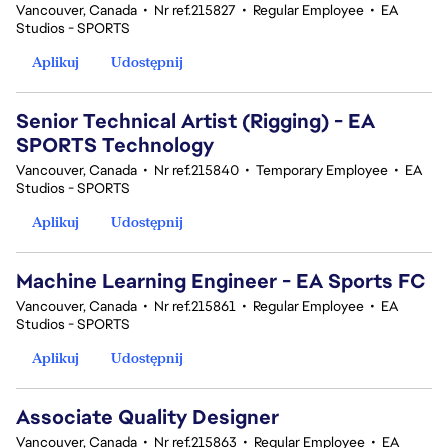
Vancouver, Canada
•
Nr ref.215827
•
Regular Employee
•
EA
Studios - SPORTS
Aplikuj
Udostępnij
Senior Technical Artist (Rigging) - EA
SPORTS Technology
Vancouver, Canada
•
Nr ref.215840
•
Temporary Employee
•
EA
Studios - SPORTS
Aplikuj
Udostępnij
Machine Learning Engineer - EA Sports FC
Vancouver, Canada
•
Nr ref.215861
•
Regular Employee
•
EA
Studios - SPORTS
Aplikuj
Udostępnij
Associate Quality Designer
Vancouver, Canada
•
Nr ref.215863
•
Regular Employee
•
EA