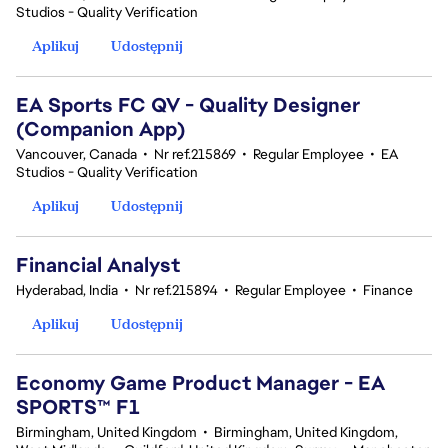
Studios - Quality Verification
Aplikuj
Udostępnij
EA Sports FC QV - Quality Designer
(Companion App)
Vancouver, Canada
•
Nr ref.215869
•
Regular Employee
•
EA
Studios - Quality Verification
Aplikuj
Udostępnij
Financial Analyst
Hyderabad, India
•
Nr ref.215894
•
Regular Employee
•
Finance
Aplikuj
Udostępnij
Economy Game Product Manager - EA
SPORTS™ F1
Birmingham, United Kingdom
•
Birmingham, United Kingdom,