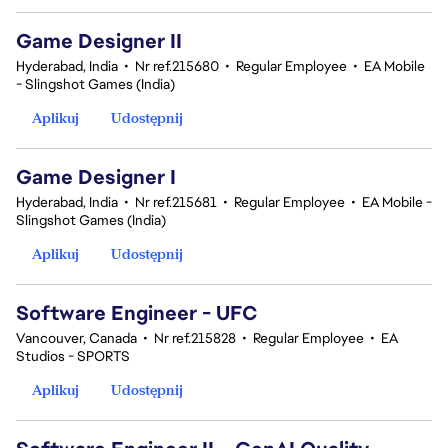
Game Designer II
Hyderabad, India
•
Nr ref.215680
•
Regular Employee
•
EA Mobile
- Slingshot Games (India)
Aplikuj
Udostępnij
Game Designer I
Hyderabad, India
•
Nr ref.215681
•
Regular Employee
•
EA Mobile -
Slingshot Games (India)
Aplikuj
Udostępnij
Software Engineer - UFC
Vancouver, Canada
•
Nr ref.215828
•
Regular Employee
•
EA
Studios - SPORTS
Aplikuj
Udostępnij