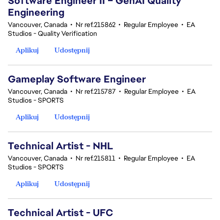
Software Engineer II – GenAI Quality
Engineering
Vancouver, Canada
•
Nr ref.215862
•
Regular Employee
•
EA
Studios - Quality Verification
Aplikuj
Udostępnij
Gameplay Software Engineer
Vancouver, Canada
•
Nr ref.215787
•
Regular Employee
•
EA
Studios - SPORTS
Aplikuj
Udostępnij
Technical Artist - NHL
Vancouver, Canada
•
Nr ref.215811
•
Regular Employee
•
EA
Studios - SPORTS
Aplikuj
Udostępnij
Technical Artist - UFC