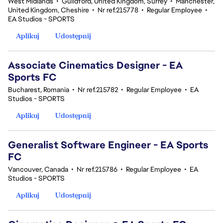
West Midlands
•
Guildford, United Kingdom, Surrey
•
Manchester,
United Kingdom, Cheshire
•
Nr ref.215778
•
Regular Employee
•
EA Studios - SPORTS
Aplikuj
Udostępnij
Associate Cinematics Designer - EA
Sports FC
Bucharest, Romania
•
Nr ref.215782
•
Regular Employee
•
EA
Studios - SPORTS
Aplikuj
Udostępnij
Generalist Software Engineer - EA Sports
FC
Vancouver, Canada
•
Nr ref.215786
•
Regular Employee
•
EA
Studios - SPORTS
Aplikuj
Udostępnij