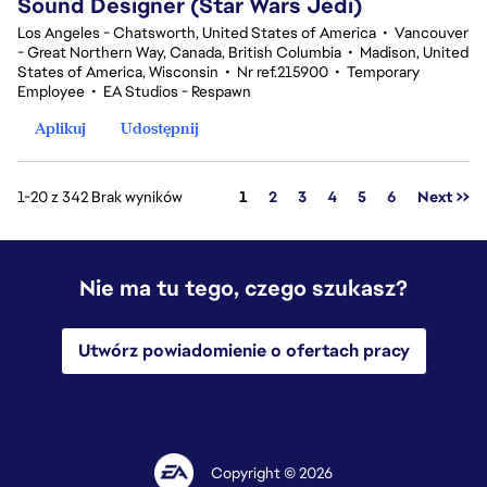
Sound Designer (Star Wars Jedi)
Los Angeles - Chatsworth, United States of America
•
Vancouver
- Great Northern Way, Canada, British Columbia
•
Madison, United
States of America, Wisconsin
•
Nr ref.215900
•
Temporary
Employee
•
EA Studios - Respawn
Aplikuj
Udostępnij
Strona
1-20 z 342 Brak wyników
1
2
3
4
5
6
Next >>
Nie ma tu tego, czego szukasz?
Utwórz powiadomienie o ofertach pracy
Copyright © 2026