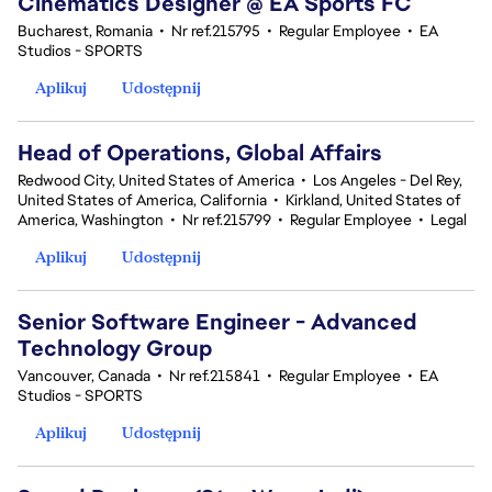
Cinematics Designer @ EA Sports FC
Bucharest, Romania
•
Nr ref.215795
•
Regular Employee
•
EA
Studios - SPORTS
Aplikuj
Udostępnij
Head of Operations, Global Affairs
Redwood City, United States of America
•
Los Angeles - Del Rey,
United States of America, California
•
Kirkland, United States of
America, Washington
•
Nr ref.215799
•
Regular Employee
•
Legal
Aplikuj
Udostępnij
Senior Software Engineer - Advanced
Technology Group
Vancouver, Canada
•
Nr ref.215841
•
Regular Employee
•
EA
Studios - SPORTS
Aplikuj
Udostępnij