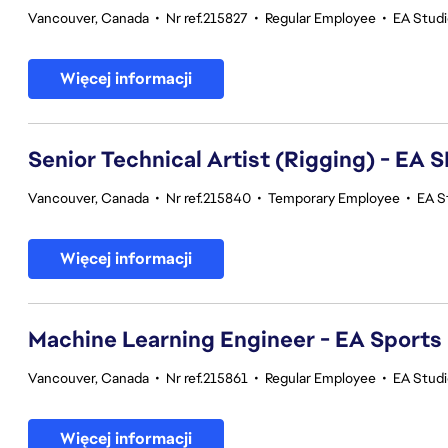
Vancouver, Canada
•
Nr ref.215827
•
Regular Employee
•
EA Stud
Więcej informacji
Senior Technical Artist (Rigging) - E
Vancouver, Canada
•
Nr ref.215840
•
Temporary Employee
•
EA S
Więcej informacji
Machine Learning Engineer - EA Sports
Vancouver, Canada
•
Nr ref.215861
•
Regular Employee
•
EA Stud
Więcej informacji