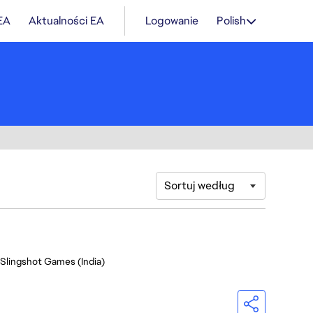
 EA
Aktualności EA
Logowanie
Polish
Sortuj według
 Slingshot Games (India)