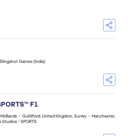
 Slingshot Games (India)
 SPORTS™ F1
 Midlands
•
Guildford, United Kingdom, Surrey
•
Manchester,
A Studios - SPORTS