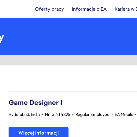
Oferty pracy
Informacje o EA
Kariera w
y
1-20 z 354 Brak wyników
Game Designer I
Hyderabad, India
•
Nr ref.214825
•
Regular Employee
•
EA Mobile -
Więcej informacji