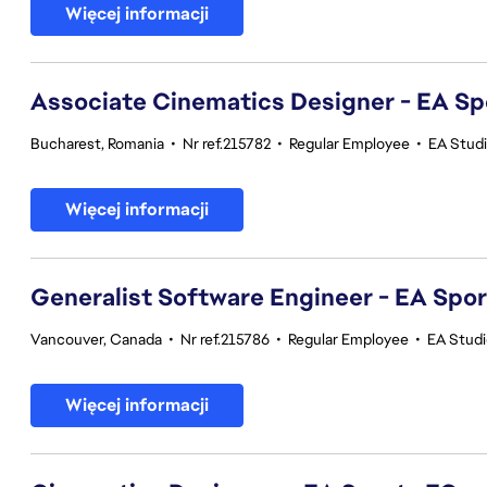
Więcej informacji
Associate Cinematics Designer - EA Sp
Bucharest, Romania
•
Nr ref.215782
•
Regular Employee
•
EA Stud
Więcej informacji
Generalist Software Engineer - EA Spo
Vancouver, Canada
•
Nr ref.215786
•
Regular Employee
•
EA Stud
Więcej informacji