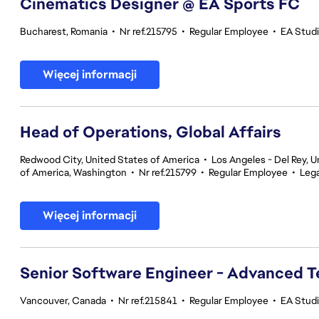
Cinematics Designer @ EA Sports FC
Bucharest, Romania
•
Nr ref.215795
•
Regular Employee
•
EA Stud
Więcej informacji
Head of Operations, Global Affairs
Redwood City, United States of America
•
Los Angeles - Del Rey, U
of America, Washington
•
Nr ref.215799
•
Regular Employee
•
Lega
Więcej informacji
Senior Software Engineer - Advanced 
Vancouver, Canada
•
Nr ref.215841
•
Regular Employee
•
EA Stud