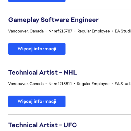
Gameplay Software Engineer
Vancouver, Canada
•
Nr ref.215787
•
Regular Employee
•
EA Stud
Więcej informacji
Technical Artist - NHL
Vancouver, Canada
•
Nr ref.215811
•
Regular Employee
•
EA Stud
Więcej informacji
Technical Artist - UFC