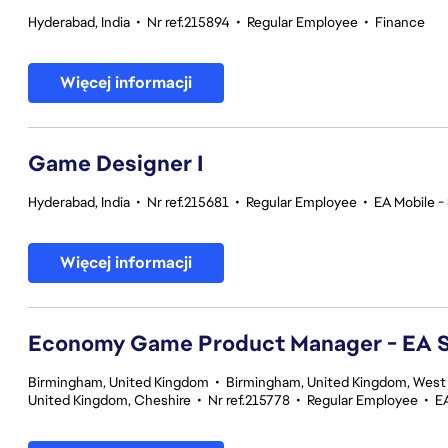
Hyderabad, India
•
Nr ref.215894
•
Regular Employee
•
Finance
Więcej informacji
Game Designer I
Hyderabad, India
•
Nr ref.215681
•
Regular Employee
•
EA Mobile -
Więcej informacji
Economy Game Product Manager - EA
Birmingham, United Kingdom
•
Birmingham, United Kingdom, West
United Kingdom, Cheshire
•
Nr ref.215778
•
Regular Employee
•
E