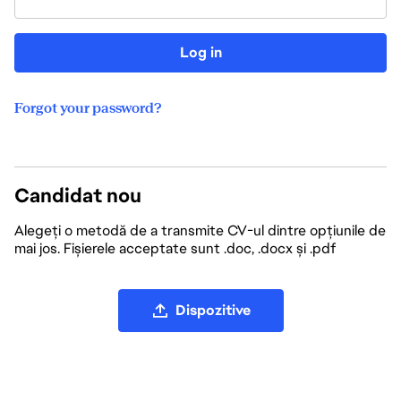
Log in
Forgot your password?
Candidat nou
Alegeți o metodă de a transmite CV-ul dintre opțiunile de
mai jos. Fișierele acceptate sunt .doc, .docx și .pdf
Încărcați fișierul CV
Dispozitive
Încărcați CV-ul de pe LinkedIn