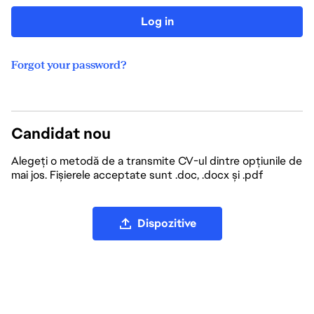
Log in
Forgot your password?
Candidat nou
Alegeți o metodă de a transmite CV-ul dintre opțiunile de
mai jos. Fișierele acceptate sunt .doc, .docx și .pdf
Încărcați fișierul CV
Dispozitive
Încărcați CV-ul de pe LinkedIn