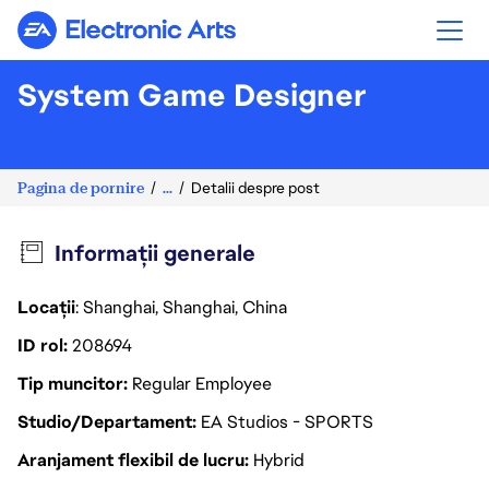
Electronic Arts
System Game Designer
Pagina de pornire
...
Detalii despre post
Informații generale
Locații
: Shanghai, Shanghai, China
ID rol
208694
Tip muncitor
Regular Employee
Studio/Departament
EA Studios - SPORTS
Aranjament flexibil de lucru
Hybrid