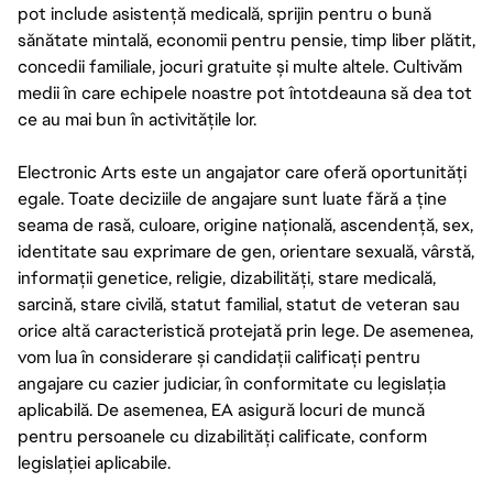
pot include asistență medicală, sprijin pentru o bună
sănătate mintală, economii pentru pensie, timp liber plătit,
concedii familiale, jocuri gratuite și multe altele. Cultivăm
medii în care echipele noastre pot întotdeauna să dea tot
ce au mai bun în activitățile lor.
Electronic Arts este un angajator care oferă oportunități
egale. Toate deciziile de angajare sunt luate fără a ține
seama de rasă, culoare, origine națională, ascendență, sex,
identitate sau exprimare de gen, orientare sexuală, vârstă,
informații genetice, religie, dizabilități, stare medicală,
sarcină, stare civilă, statut familial, statut de veteran sau
orice altă caracteristică protejată prin lege. De asemenea,
vom lua în considerare și candidații calificați pentru
angajare cu cazier judiciar, în conformitate cu legislația
aplicabilă. De asemenea, EA asigură locuri de muncă
pentru persoanele cu dizabilități calificate, conform
legislației aplicabile.