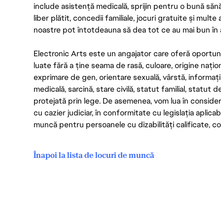
include asistență medicală, sprijin pentru o bună săn
liber plătit, concedii familiale, jocuri gratuite și multe
noastre pot întotdeauna să dea tot ce au mai bun în act
Electronic Arts este un angajator care oferă oportuni
luate fără a ține seama de rasă, culoare, origine nați
exprimare de gen, orientare sexuală, vârstă, informații g
medicală, sarcină, stare civilă, statut familial, statut 
protejată prin lege. De asemenea, vom lua în considera
cu cazier judiciar, în conformitate cu legislația aplic
muncă pentru persoanele cu dizabilități calificate, con
Înapoi la lista de locuri de muncă