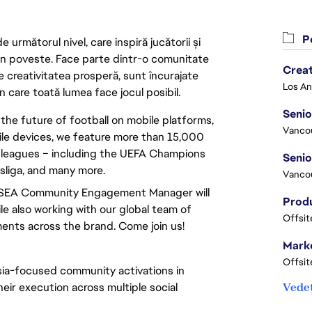
Po
următorul nivel, care inspiră jucătorii și
 din poveste. Face parte dintr-o comunitate
Crea
re creativitatea prosperă, sunt încurajate
n care toată lumea face jocul posibil.
Seni
e future of football on mobile platforms,
Vanco
bile devices, we feature more than 15,000
 leagues – including the UEFA Champions
liga, and many more.
Vanco
he SEA Community Engagement Manager will
 also working with our global team of
Offsit
nts across the brand. Come join us!
Marke
Offsit
Asia-focused community activations in
eir execution across multiple social
Vedeț