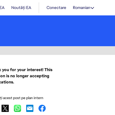
 EA
Noutăți EA
Conectare
Romanian
 you for your interest! This
ion is no longer accepting
cations.
ați acest post pe plan intern