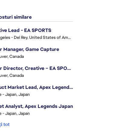
sturi similare
tive Lead - EA SPORTS
Los Angeles - Del Rey, United States of America
or Manager, Game Capture
uver, Canada
Senior Director, Creative – EA SPORTS FC
uver, Canada
Product Market Lead, Apex Legends Japan
e - Japan, Japan
t Analyst, Apex Legends Japan
e - Japan, Japan
i tot