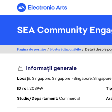
Electronic Arts
SEA Community Enga
Pagina de pornire
Posturi disponibile
Detalii despre po
Informații generale
Locații
: Singapore, Singapore
Singapore
Singapore
ID rol
208949
Ti
Studio/Departament
Commercial
Ara