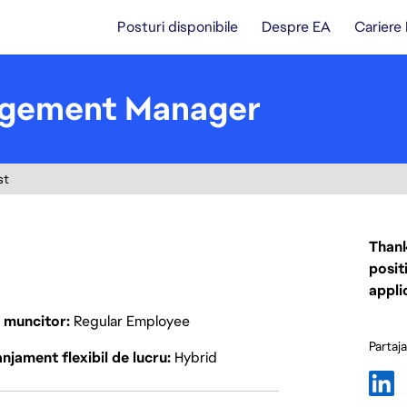
Posturi disponibile
Despre EA
Cariere
gement Manager
st
Thank
posit
appli
p muncitor
Regular Employee
Partaj
njament flexibil de lucru
Hybrid