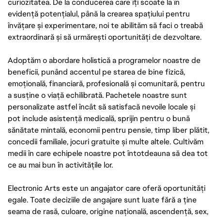
curiozitatea. De la conducerea care îți scoate la în
evidență potențialul, până la crearea spațiului pentru
învățare și experimentare, noi te abilităm să faci o treabă
extraordinară și să urmărești oportunități de dezvoltare.
Adoptăm o abordare holistică a programelor noastre de
beneficii, punând accentul pe starea de bine fizică,
emoțională, financiară, profesională și comunitară, pentru
a susține o viață echilibrată. Pachetele noastre sunt
personalizate astfel încât să satisfacă nevoile locale și
pot include asistență medicală, sprijin pentru o bună
sănătate mintală, economii pentru pensie, timp liber plătit,
concedii familiale, jocuri gratuite și multe altele. Cultivăm
medii în care echipele noastre pot întotdeauna să dea tot
ce au mai bun în activitățile lor.
Electronic Arts este un angajator care oferă oportunități
egale. Toate deciziile de angajare sunt luate fără a ține
seama de rasă, culoare, origine națională, ascendență, sex,