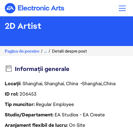
Electronic Arts
2D Artist
Pagina de pornire
...
Detalii despre post
Informații generale
Locații
: Shanghai, Shanghai, China
Shanghai
China
ID rol
206453
Tip muncitor
Regular Employee
Studio/Departament
EA Studios - EA Create
Aranjament flexibil de lucru
On Site