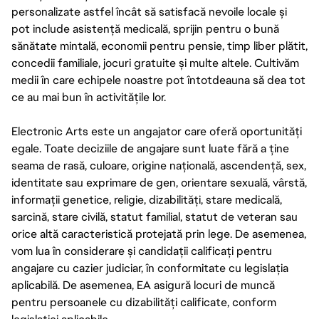
personalizate astfel încât să satisfacă nevoile locale și
pot include asistență medicală, sprijin pentru o bună
sănătate mintală, economii pentru pensie, timp liber plătit,
concedii familiale, jocuri gratuite și multe altele. Cultivăm
medii în care echipele noastre pot întotdeauna să dea tot
ce au mai bun în activitățile lor.
Electronic Arts este un angajator care oferă oportunități
egale. Toate deciziile de angajare sunt luate fără a ține
seama de rasă, culoare, origine națională, ascendență, sex,
identitate sau exprimare de gen, orientare sexuală, vârstă,
informații genetice, religie, dizabilități, stare medicală,
sarcină, stare civilă, statut familial, statut de veteran sau
orice altă caracteristică protejată prin lege. De asemenea,
vom lua în considerare și candidații calificați pentru
angajare cu cazier judiciar, în conformitate cu legislația
aplicabilă. De asemenea, EA asigură locuri de muncă
pentru persoanele cu dizabilități calificate, conform