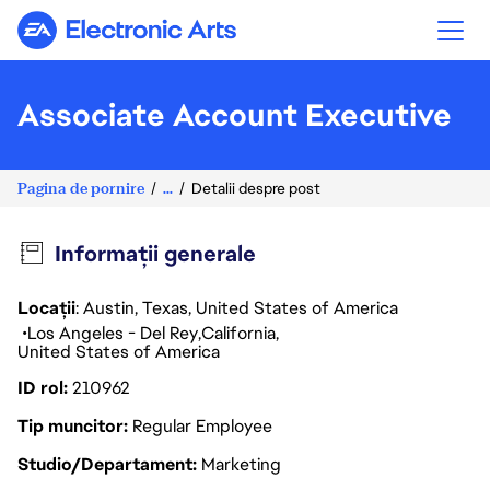
Electronic Arts
Associate Account Executive
Pagina de pornire
...
Detalii despre post
Informații generale
Locații
: Austin, Texas, United States of America
Los Angeles - Del Rey
California
United States of America
ID rol
210962
Tip muncitor
Regular Employee
Studio/Departament
Marketing