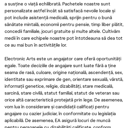
a susține o viață echilibrată. Pachetele noastre sunt
personalizate astfel încât să satisfacă nevoile locale și
pot include asistență medicală, sprijin pentru o bună
sănătate mintală, economii pentru pensie, timp liber plătit,
concedii familiale, jocuri gratuite și multe altele. Cultivăm
medii în care echipele noastre pot întotdeauna să dea tot
ce au mai bun în activitățile lor.
Electronic Arts este un angajator care oferă oportunități
egale. Toate deciziile de angajare sunt luate fără a ține
seama de rasă, culoare, origine națională, ascendență, sex,
identitate sau exprimare de gen, orientare sexuală, vârstă,
informații genetice, religie, dizabilități, stare medicală,
sarcină, stare civilă, statut familial, statut de veteran sau
orice altă caracteristică protejată prin lege. De asemenea,
vom lua în considerare și candidații calificați pentru
angajare cu cazier judiciar, în conformitate cu legislația
aplicabilă. De asemenea, EA asigură locuri de muncă
pentru persoanele cu dizabilități calificate, conform