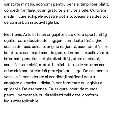
sănătate mintală, economii pentru pensie, timp liber plătit,
concedii familiale, jocuri gratuite și multe altele. Cultivăm
medii în care echipele noastre pot întotdeauna să dea tot
ce au mai bun în activitățile lor.
Electronic Arts este un angajator care oferă oportunități
egale. Toate deciziile de angajare sunt luate fără a ține
seama de rasă, culoare, origine națională, ascendență, sex,
identitate sau exprimare de gen, orientare sexuală, vârstă,
informații genetice, religie, dizabilități, stare medicală,
sarcină, stare civilă, statut familial, statut de veteran sau
orice altă caracteristică protejată prin lege. De asemenea,
vom lua în considerare și candidații calificați pentru
angajare cu cazier judiciar, în conformitate cu legislația
aplicabilă. De asemenea, EA asigură locuri de muncă
pentru persoanele cu dizabilități calificate, conform
legislației aplicabile.