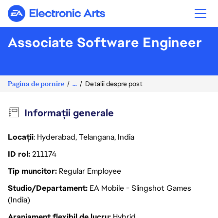
Electronic Arts
Associate Software Engineer
Pagina de pornire
...
Detalii despre post
Informații generale
Locații
: Hyderabad, Telangana, India
ID rol
211174
Tip muncitor
Regular Employee
Studio/Departament
EA Mobile - Slingshot Games
(India)
Aranjament flexibil de lucru
Hybrid