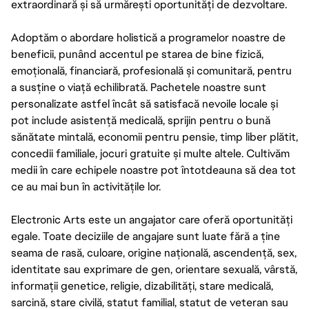
extraordinară și să urmărești oportunități de dezvoltare.
Adoptăm o abordare holistică a programelor noastre de
beneficii, punând accentul pe starea de bine fizică,
emoțională, financiară, profesională și comunitară, pentru
a susține o viață echilibrată. Pachetele noastre sunt
personalizate astfel încât să satisfacă nevoile locale și
pot include asistență medicală, sprijin pentru o bună
sănătate mintală, economii pentru pensie, timp liber plătit,
concedii familiale, jocuri gratuite și multe altele. Cultivăm
medii în care echipele noastre pot întotdeauna să dea tot
ce au mai bun în activitățile lor.
Electronic Arts este un angajator care oferă oportunități
egale. Toate deciziile de angajare sunt luate fără a ține
seama de rasă, culoare, origine națională, ascendență, sex,
identitate sau exprimare de gen, orientare sexuală, vârstă,
informații genetice, religie, dizabilități, stare medicală,
sarcină, stare civilă, statut familial, statut de veteran sau