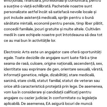
emoțională, financiară, profesională și comunitară, pentru
a susține o viață echilibrată. Pachetele noastre sunt
personalizate astfel încât să satisfacă nevoile locale și
pot include asistență medicală, sprijin pentru o bună
sănătate mintală, economii pentru pensie, timp liber plătit,
concedii familiale, jocuri gratuite și multe altele. Cultivăm
medii în care echipele noastre pot întotdeauna să dea tot
ce au mai bun în activitățile lor.
Electronic Arts este un angajator care oferă oportunități
egale. Toate deciziile de angajare sunt luate fără a ține
seama de rasă, culoare, origine națională, ascendență, sex,
identitate sau exprimare de gen, orientare sexuală, vârstă,
informații genetice, religie, dizabilități, stare medicală,
sarcină, stare civilă, statut familial, statut de veteran sau
orice altă caracteristică protejată prin lege. De asemenea,
vom lua în considerare și candidații calificați pentru
angajare cu cazier judiciar, în conformitate cu legislația
aplicabilă. De asemenea, EA asigură locuri de muncă