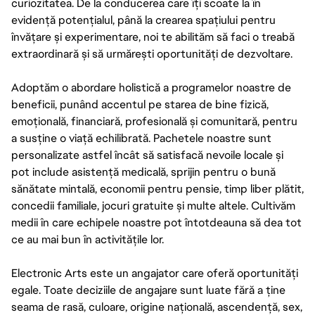
curiozitatea. De la conducerea care îți scoate la în
evidență potențialul, până la crearea spațiului pentru
învățare și experimentare, noi te abilităm să faci o treabă
extraordinară și să urmărești oportunități de dezvoltare.
Adoptăm o abordare holistică a programelor noastre de
beneficii, punând accentul pe starea de bine fizică,
emoțională, financiară, profesională și comunitară, pentru
a susține o viață echilibrată. Pachetele noastre sunt
personalizate astfel încât să satisfacă nevoile locale și
pot include asistență medicală, sprijin pentru o bună
sănătate mintală, economii pentru pensie, timp liber plătit,
concedii familiale, jocuri gratuite și multe altele. Cultivăm
medii în care echipele noastre pot întotdeauna să dea tot
ce au mai bun în activitățile lor.
Electronic Arts este un angajator care oferă oportunități
egale. Toate deciziile de angajare sunt luate fără a ține
seama de rasă, culoare, origine națională, ascendență, sex,