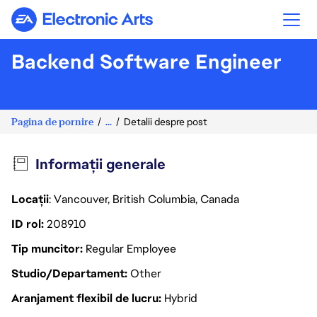
Electronic Arts
Backend Software Engineer
Pagina de pornire
...
Detalii despre post
Informații generale
Locații
: Vancouver, British Columbia, Canada
ID rol
208910
Tip muncitor
Regular Employee
Studio/Departament
Other
Aranjament flexibil de lucru
Hybrid