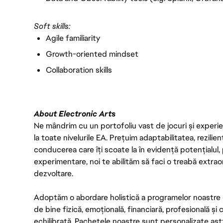
Soft skills:
Agile familiarity
Growth-oriented mindset
Collaboration skills
About Electronic Arts
Ne mândrim cu un portofoliu vast de jocuri și experien
la toate nivelurile EA. Prețuim adaptabilitatea, rezilien
conducerea care îți scoate la în evidență potențialul, 
experimentare, noi te abilităm să faci o treabă extrao
dezvoltare.
Adoptăm o abordare holistică a programelor noastre 
de bine fizică, emoțională, financiară, profesională și
echilibrată. Pachetele noastre sunt personalizate astf