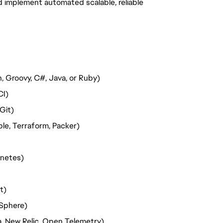
nd implement automated scalable, reliable
, Groovy, C#, Java, or Ruby)
CI)
Git)
le, Terraform, Packer)
rnetes)
t)
vSphere)
a, New Relic, Open Telemetry)