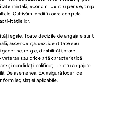
ătate mintală, economii pentru pensie, timp
 altele. Cultivăm medii în care echipele
ivitățile lor.
tăți egale. Toate deciziile de angajare sunt
onală, ascendență, sex, identitate sau
enetice, religie, dizabilități, stare
de veteran sau orice altă caracteristică
re și candidații calificați pentru angajare
abilă. De asemenea, EA asigură locuri de
form legislației aplicabile.