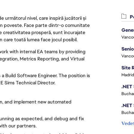
Po
următorul nivel, care inspiră jucătorii și
 din poveste. Face parte dintr-o comunitate
re creativitatea prosperă, sunt încurajate
Vanco
n care toată lumea face jocul posibil.
work with internal EA teams by providing
Vanco
egration, Metrics Reporting, and Virtual
Madrid
a Build Software Engineer. The position is
E Sims Technical Director.
Buchar
sign, and implement new automated
Buchar
 running as expected, and debug and fix
Vedeț
ith our partners.