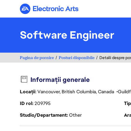
Electronic Arts
Software Engineer
Pagina de pornire
Posturi disponibile
Detalii despre po
Informații generale
Locații
: Vancouver, British Columbia, Canada
Guild
ID rol
209795
Ti
Studio/Departament
Other
Ara