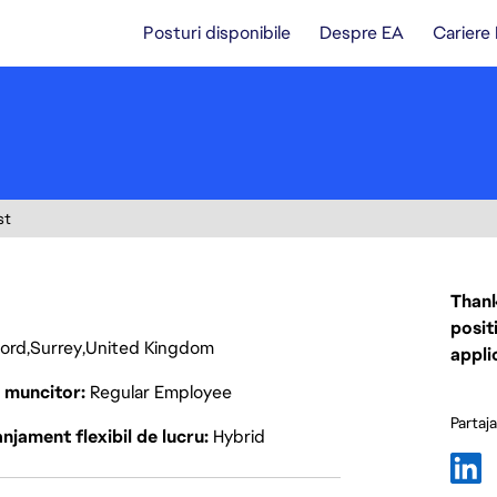
Posturi disponibile
Despre EA
Cariere
st
Thank
posit
ford
Surrey
United Kingdom
appli
p muncitor
Regular Employee
Partaj
njament flexibil de lucru
Hybrid