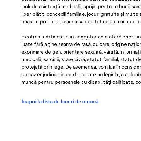
include asistență medicală, sprijin pentru o bună săn
liber plătit, concedii familiale, jocuri gratuite și multe
noastre pot întotdeauna să dea tot ce au mai bun în act
Electronic Arts este un angajator care oferă oportuni
luate fără a ține seama de rasă, culoare, origine nați
exprimare de gen, orientare sexuală, vârstă, informații g
medicală, sarcină, stare civilă, statut familial, statut 
protejată prin lege. De asemenea, vom lua în considera
cu cazier judiciar, în conformitate cu legislația aplic
muncă pentru persoanele cu dizabilități calificate, con
Înapoi la lista de locuri de muncă