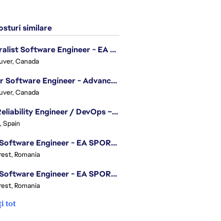
sturi similare
Generalist Software Engineer - EA Sports FC
uver, Canada
Senior Software Engineer - Advanced Technology Group
uver, Canada
Site Reliability Engineer / DevOps – Localization
, Spain
.NET Software Engineer - EA SPORTS™ FC
est, Romania
.NET Software Engineer - EA SPORTS™ FC
est, Romania
i tot