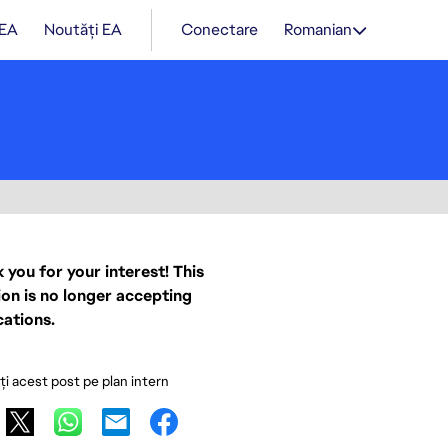
 EA
Noutăți EA
Conectare
Romanian
 you for your interest! This
ion is no longer accepting
cations.
ați acest post pe plan intern