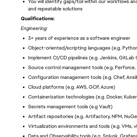
You will identify gaps/toil within our workflows a
and repeatable solutions
Qualifications:
Engineering:
3+ years of experience as a software engineer
Object-oriented/scripting languages (e.g. Python
Implement CI/CD pipelines (e.g. Jenkins, GitLab 
Source control management tools (e.g. Perforce, 
Configuration management tools (e.g. Chef, Ansib
Cloud platforms (e.g. AWS, GCP, Azure)
Containerization technologies (e.g. Docker, Kube
Secrets management tools (e.g Vault)
Artifact repositories (e.g. Artifactory, NPM, NuGe
Virtualization environments and tools (e.g. VMs, 
Data and Observability tools (e.g. Splunk, Grafan