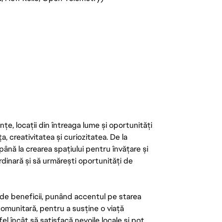
țe, locații din întreaga lume și oportunități
ța, creativitatea și curiozitatea. De la
până la crearea spațiului pentru învățare și
rdinară și să urmărești oportunități de
de beneficii, punând accentul pe starea
 comunitară, pentru a susține o viață
el încât să satisfacă nevoile locale și pot