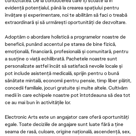
curiozitatea. De la conducerea care îți scoate la în
evidență potențialul, până la crearea spațiului pentru
învățare și experimentare, noi te abilităm să faci o treabă
extraordinară și să urmărești oportunități de dezvoltare.
Adoptăm o abordare holistică a programelor noastre de
beneficii, punând accentul pe starea de bine fizică,
emoțională, financiară, profesională și comunitară, pentru
a susține o viață echilibrată. Pachetele noastre sunt
personalizate astfel încât să satisfacă nevoile locale și
pot include asistență medicală, sprijin pentru o bună
sănătate mintală, economii pentru pensie, timp liber plătit,
concedii familiale, jocuri gratuite și multe altele. Cultivăm
medii în care echipele noastre pot întotdeauna să dea tot
ce au mai bun în activitățile lor.
Electronic Arts este un angajator care oferă oportunități
egale. Toate deciziile de angajare sunt luate fără a ține
seama de rasă, culoare, origine națională, ascendență, sex,