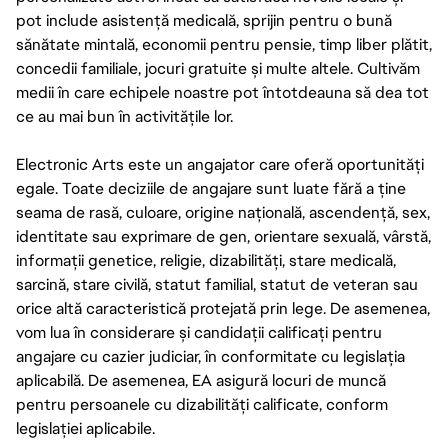
pot include asistență medicală, sprijin pentru o bună
sănătate mintală, economii pentru pensie, timp liber plătit,
concedii familiale, jocuri gratuite și multe altele. Cultivăm
medii în care echipele noastre pot întotdeauna să dea tot
ce au mai bun în activitățile lor.
Electronic Arts este un angajator care oferă oportunități
egale. Toate deciziile de angajare sunt luate fără a ține
seama de rasă, culoare, origine națională, ascendență, sex,
identitate sau exprimare de gen, orientare sexuală, vârstă,
informații genetice, religie, dizabilități, stare medicală,
sarcină, stare civilă, statut familial, statut de veteran sau
orice altă caracteristică protejată prin lege. De asemenea,
vom lua în considerare și candidații calificați pentru
angajare cu cazier judiciar, în conformitate cu legislația
aplicabilă. De asemenea, EA asigură locuri de muncă
pentru persoanele cu dizabilități calificate, conform
legislației aplicabile.