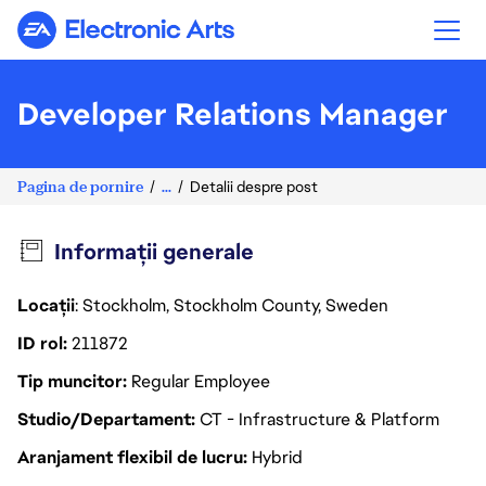
Electronic Arts
Developer Relations Manager
Pagina de pornire
...
Detalii despre post
Informații generale
Locații
: Stockholm, Stockholm County, Sweden
ID rol
211872
Tip muncitor
Regular Employee
Studio/Departament
CT - Infrastructure & Platform
Aranjament flexibil de lucru
Hybrid