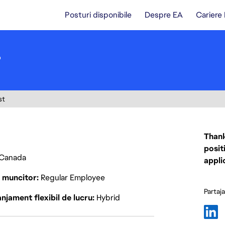
Posturi disponibile
Despre EA
Cariere
r
st
Thank
posit
Canada
appli
p muncitor
Regular Employee
Partaj
njament flexibil de lucru
Hybrid