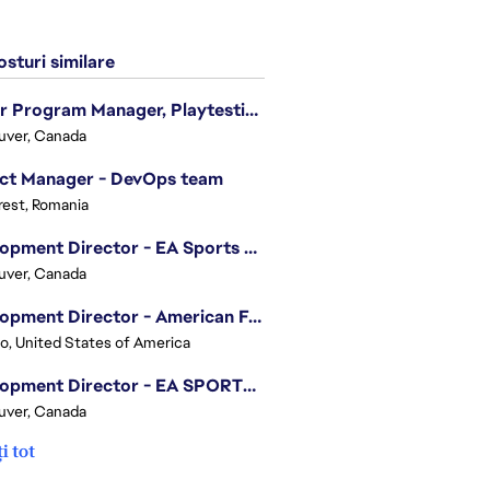
sturi similare
Senior Program Manager, Playtesting Programs
uver, Canada
ect Manager - DevOps team
est, Romania
Development Director - EA Sports FC
uver, Canada
Development Director - American Football
o, United States of America
Development Director - EA SPORTS UFC
uver, Canada
i tot