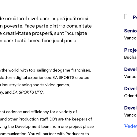
Po
următorul nivel, care inspiră jucătorii și
 din poveste. Face parte dintr-o comunitate
re creativitatea prosperă, sunt încurajate
Vanco
n care toată lumea face jocul posibil.
Proj
Buchar
 the world, with top-selling videogame franchises,
Vanco
-platform digital experiences. EA SPORTS creates
h industry-leading sports video games,
y, and
EA SPORTS UFC
.
Orland
t cadence and efficiency for a variety of
Vanco
 and other Production staff. DD's are the keepers of
Vedeț
 moving the Development team from one project phase
d communication.
You will
partner with Producers to