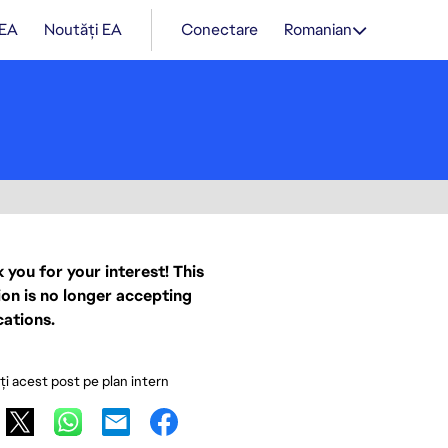
 EA
Noutăți EA
Conectare
Romanian
 you for your interest! This
ion is no longer accepting
cations.
ați acest post pe plan intern