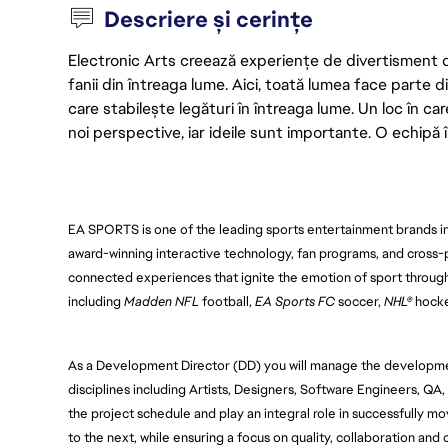
Descriere și cerințe
Electronic Arts creează experiențe de divertisment de 
fanii din întreaga lume. Aici, toată lumea face parte
care stabilește legături în întreaga lume. Un loc în ca
noi perspective, iar ideile sunt importante. O echipă î
EA SPORTS is one of the leading sports entertainment brands in
award-winning interactive technology, fan programs, and cross
connected experiences that ignite the emotion of sport throug
including
Madden NFL
football,
EA Sports FC
soccer,
NHL®
hocke
As
a Development Director (DD) you will manage the developmen
disciplines including Artists, Designers, Software Engineers, QA,
the project schedule and play an integral role in successfully
to the next, while ensuring a focus on quality, collaboration an