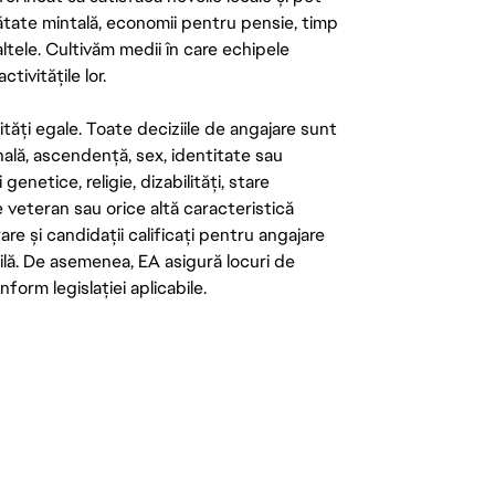
ătate mintală, economii pentru pensie, timp
 altele. Cultivăm medii în care echipele
ivitățile lor.
tăți egale. Toate deciziile de angajare sunt
onală, ascendență, sex, identitate sau
enetice, religie, dizabilități, stare
de veteran sau orice altă caracteristică
re și candidații calificați pentru angajare
abilă. De asemenea, EA asigură locuri de
form legislației aplicabile.