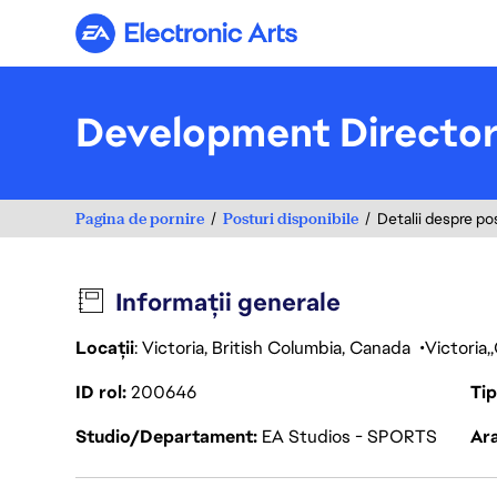
Electronic Arts
Development Directo
Pagina de pornire
Posturi disponibile
Detalii despre po
Informații generale
Locații
: Victoria, British Columbia, Canada
Victoria
ID rol
200646
Ti
Studio/Departament
EA Studios - SPORTS
Ara