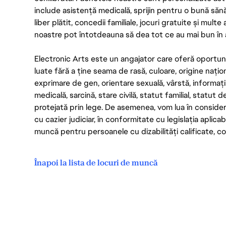
include asistență medicală, sprijin pentru o bună săn
liber plătit, concedii familiale, jocuri gratuite și multe
noastre pot întotdeauna să dea tot ce au mai bun în act
Electronic Arts este un angajator care oferă oportuni
luate fără a ține seama de rasă, culoare, origine nați
exprimare de gen, orientare sexuală, vârstă, informații g
medicală, sarcină, stare civilă, statut familial, statut 
protejată prin lege. De asemenea, vom lua în considera
cu cazier judiciar, în conformitate cu legislația aplic
muncă pentru persoanele cu dizabilități calificate, con
Înapoi la lista de locuri de muncă