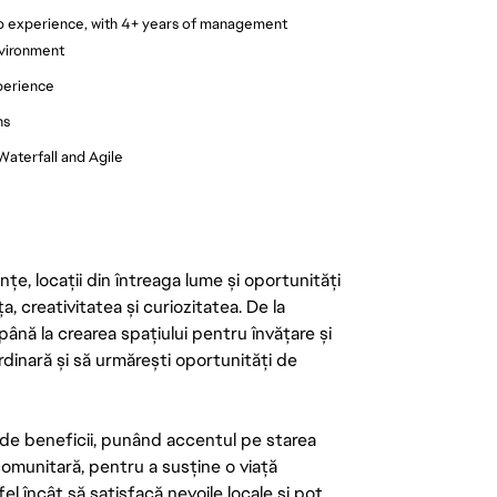
p experience, with 4+ years of management
nvironment
xperience
ns
aterfall and Agile
țe, locații din întreaga lume și oportunități
ța, creativitatea și curiozitatea. De la
până la crearea spațiului pentru învățare și
rdinară și să urmărești oportunități de
de beneficii, punând accentul pe starea
 comunitară, pentru a susține o viață
el încât să satisfacă nevoile locale și pot