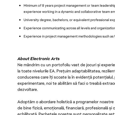
Minimum of 8 years project management or team leadershi
experience working in a dynamic and collaborative team e
University degree, bachelors, or equivalent professional e
Experience communicating across all levels and organizatio
Experience in project management methodologies such as W
About Electronic Arts
Ne mândrim cu un portofoliu vast de jocuri și experien
la toate nivelurile EA. Prețuim adaptabilitatea, rezilien
conducerea care îți scoate la în evidență potențialul, 
experimentare, noi te abilităm să faci o treabă extrao
dezvoltare.
Adoptăm o abordare holistică a programelor noastre 
de bine fizică, emoțională, financiară, profesională și
echilibrată. Pachetele noastre sunt personalizate astf