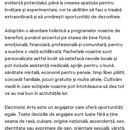
evidență potențialul, până la crearea spațiului pentru
învățare și experimentare, noi te abilităm să faci o treabă
extraordinară și să urmărești oportunități de dezvoltare.
Adoptăm o abordare holistică a programelor noastre de
beneficii, punând accentul pe starea de bine fizică,
emoțională, financiară, profesională și comunitară, pentru
a susține o viață echilibrată. Pachetele noastre sunt
personalizate astfel încât să satisfacă nevoile locale și
pot include asistență medicală, sprijin pentru o bună
sănătate mintală, economii pentru pensie, timp liber plătit,
concedii familiale, jocuri gratuite și multe altele. Cultivăm
medii în care echipele noastre pot întotdeauna să dea tot
ce au mai bun în activitățile lor.
Electronic Arts este un angajator care oferă oportunități
egale. Toate deciziile de angajare sunt luate fără a ține
seama de rasă, culoare, origine națională, ascendență, sex,
identitate sau exprimare de gen, orientare sexuală, vârstă,