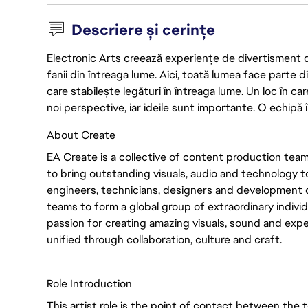
Descriere și cerințe
Electronic Arts creează experiențe de divertisment de 
fanii din întreaga lume. Aici, toată lumea face parte
care stabilește legături în întreaga lume. Un loc în ca
noi perspective, iar ideile sunt importante. O echipă î
About Create
EA Create is a collective of content production te
to bring outstanding visuals, audio and technology to 
engineers, technicians, designers and development 
teams to form a global group of extraordinary individ
passion for creating amazing visuals, sound and expe
unified through collaboration, culture and craft.
Role Introduction
This artist role is the point of contact between the te