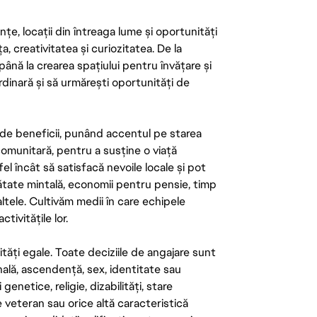
țe, locații din întreaga lume și oportunități
ța, creativitatea și curiozitatea. De la
până la crearea spațiului pentru învățare și
rdinară și să urmărești oportunități de
de beneficii, punând accentul pe starea
 comunitară, pentru a susține o viață
el încât să satisfacă nevoile locale și pot
ătate mintală, economii pentru pensie, timp
 altele. Cultivăm medii în care echipele
ivitățile lor.
tăți egale. Toate deciziile de angajare sunt
onală, ascendență, sex, identitate sau
enetice, religie, dizabilități, stare
de veteran sau orice altă caracteristică