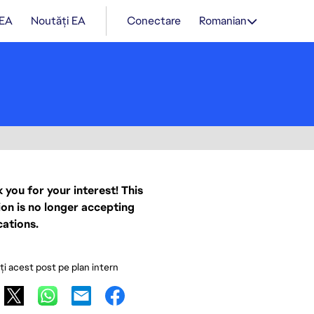
 EA
Noutăți EA
Conectare
Romanian
 you for your interest! This
ion is no longer accepting
cations.
ați acest post pe plan intern