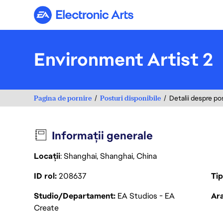
Electronic Arts
Environment Artist 2
Pagina de pornire
Posturi disponibile
Detalii despre po
Informații generale
Locații
: Shanghai, Shanghai, China
ID rol
208637
Ti
Studio/Departament
EA Studios - EA
Ara
Create