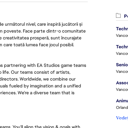
Po
următorul nivel, care inspiră jucătorii și
Techn
 din poveste. Face parte dintr-o comunitate
Vanco
re creativitatea prosperă, sunt încurajate
n care toată lumea face jocul posibil.
Techn
Vanco
ams partnering with EA Studios game teams
Vanco
life. Our teams consist of artists,
directors. Worldwide, we combine our
Assoc
uals fueled by imagination and a unified
Vanco
riences. We’re a diverse team that is
Anima
Orland
Vedeț
ams. You'll align the vision & goals with