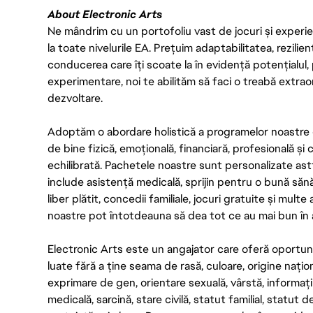
About Electronic Arts
Ne mândrim cu un portofoliu vast de jocuri și experien
la toate nivelurile EA. Prețuim adaptabilitatea, rezilien
conducerea care îți scoate la în evidență potențialul, 
experimentare, noi te abilităm să faci o treabă extrao
dezvoltare.
Adoptăm o abordare holistică a programelor noastre 
de bine fizică, emoțională, financiară, profesională și
echilibrată. Pachetele noastre sunt personalizate astf
include asistență medicală, sprijin pentru o bună săn
liber plătit, concedii familiale, jocuri gratuite și multe
noastre pot întotdeauna să dea tot ce au mai bun în act
Electronic Arts este un angajator care oferă oportuni
luate fără a ține seama de rasă, culoare, origine nați
exprimare de gen, orientare sexuală, vârstă, informații g
medicală, sarcină, stare civilă, statut familial, statut 