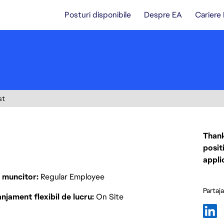
Posturi disponibile
Despre EA
Cariere
st
Thank
posit
appli
p muncitor
Regular Employee
Partaj
njament flexibil de lucru
On Site