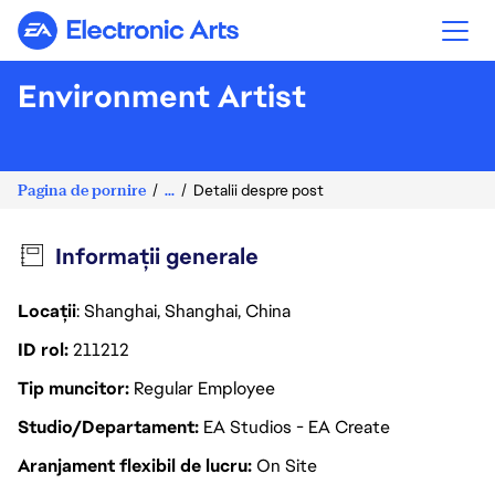
Electronic Arts
Environment Artist
Pagina de pornire
...
Detalii despre post
Informații generale
Locații
: Shanghai, Shanghai, China
ID rol
211212
Tip muncitor
Regular Employee
Studio/Departament
EA Studios - EA Create
Aranjament flexibil de lucru
On Site