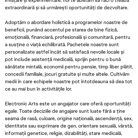
învățare și experimentare, noi te abilităm să faci o treabă
extraordinară și să urmărești oportunități de dezvoltare.
Adoptăm o abordare holistică a programelor noastre de
beneficii, punând accentul pe starea de bine fizică,
emoțională, financiară, profesională și comunitară, pentru
a susține o viață echilibrată. Pachetele noastre sunt
personalizate astfel încât să satisfacă nevoile locale și
pot include asistență medicală, sprijin pentru o bună
sănătate mintală, economii pentru pensie, timp liber plătit,
concedii familiale, jocuri gratuite și multe altele. Cultivăm
medii în care echipele noastre pot întotdeauna să dea tot
ce au mai bun în activitățile lor.
Electronic Arts este un angajator care oferă oportunități
egale. Toate deciziile de angajare sunt luate fără a ține
seama de rasă, culoare, origine națională, ascendență, sex,
identitate sau exprimare de gen, orientare sexuală, vârstă,
informații genetice, religie, dizabilități, stare medicală,