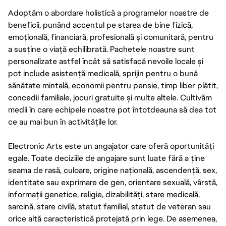
Adoptăm o abordare holistică a programelor noastre de
beneficii, punând accentul pe starea de bine fizică,
emoțională, financiară, profesională și comunitară, pentru
a susține o viață echilibrată. Pachetele noastre sunt
personalizate astfel încât să satisfacă nevoile locale și
pot include asistență medicală, sprijin pentru o bună
sănătate mintală, economii pentru pensie, timp liber plătit,
concedii familiale, jocuri gratuite și multe altele. Cultivăm
medii în care echipele noastre pot întotdeauna să dea tot
ce au mai bun în activitățile lor.
Electronic Arts este un angajator care oferă oportunități
egale. Toate deciziile de angajare sunt luate fără a ține
seama de rasă, culoare, origine națională, ascendență, sex,
identitate sau exprimare de gen, orientare sexuală, vârstă,
informații genetice, religie, dizabilități, stare medicală,
sarcină, stare civilă, statut familial, statut de veteran sau
orice altă caracteristică protejată prin lege. De asemenea,